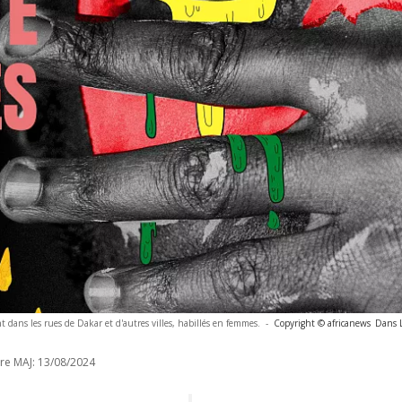
t dans les rues de Dakar et d'autres villes, habillés en femmes.
-
Copyright © africanews
Dans 
re MAJ:
13/08/2024