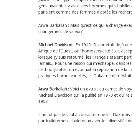
gens avaient, il y avait des hommes qui s'habil
parlaient comme des femmes d'après les recherche
Arwa Barkallah : Mais qu’est-ce qui a changé exa
changement de valeur?
Michael Davidson :
En 1949, Dakar était déjà une 
Afrique de l’Ouest, où l’homosexualité était accep
lorsque j’y suis retourné, les Français étaient parti
jamais... Pour une raison qui m’échappe, dans les l
d’ethnographie, on évoquait la réputation de la c
pratiques homosexuelles, et Dakar ne déméritait p
Arwa Barkallah :
Voici un extrait du carnet de voy
Michael Davidson qu’il a publié en 1970 et qui rel
1958.
Il ne fut pas le seul à constater que les Dakarois 
particulièrement chaleureux avec les diversités d