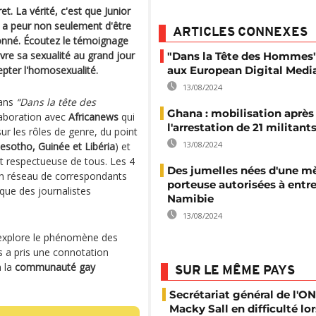
et. La vérité, c'est que Junior
l a peur non seulement d'être
ARTICLES CONNEXES
sonné. Écoutez le témoignage
vre sa sexualité au grand jour
"Dans la Tête des Hommes
epter l'homosexualité.
aux European Digital Medi
13/08/2024
dans
“Dans la tête des
Ghana : mobilisation après
aboration avec
Africanews
qui
l'arrestation de 21 militan
ur les rôles de genre, du point
13/08/2024
esotho, Guinée et Libéria
) et
t respectueuse de tous. Les 4
Des jumelles nées d'une m
c un réseau de correspondants
porteuse autorisées à entre
 que des journalistes
Namibie
13/08/2024
xplore le phénomène des
es a pris une connotation
à la
communauté gay
SUR LE MÊME PAYS
Secrétariat général de l'ON
Macky Sall en difficulté lor