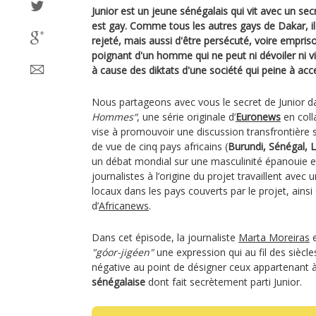
Junior est un jeune sénégalais qui vit avec un secr
est gay. Comme tous les autres gays de Dakar, i
rejeté, mais aussi d'être persécuté, voire empri
poignant d'un homme qui ne peut ni dévoiler ni vi
à cause des diktats d'une société qui peine à acc
Nous partageons avec vous le secret de Junior 
Hommes“
, une série originale d’
Euronews
en coll
vise à promouvoir une discussion transfrontière s
de vue de cinq pays africains (
Burundi, Sénégal, L
un débat mondial sur une masculinité épanouie e
journalistes à l’origine du projet travaillent ave
locaux dans les pays couverts par le projet, ainsi
d’
Africanews
.
Dans cet épisode, la journaliste
Marta Moreiras
e
"góor-jigéen"
une expression qui au fil des siècl
négative au point de désigner ceux appartenant 
sénégalaise
dont fait secrètement parti Junior.