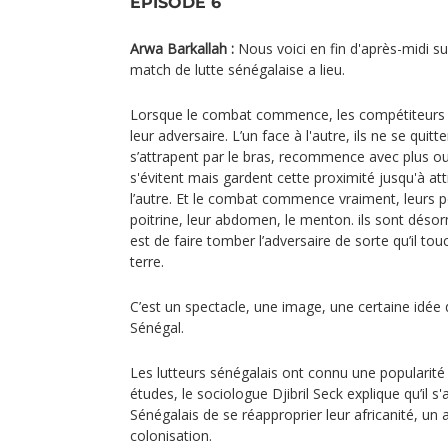
EPISODE 6
Arwa Barkallah :
Nous voici en fin d'après-midi s
match de lutte sénégalaise a lieu.
Lorsque le combat commence, les compétiteurs 
leur adversaire. L’un face à l'autre, ils ne se quitt
s’attrapent par le bras, recommence avec plus ou
s'évitent mais gardent cette proximité jusqu'à a
l’autre. Et le combat commence vraiment, leurs p
poitrine, leur abdomen, le menton. ils sont désor
est de faire tomber l’adversaire de sorte qu’il 
terre.
C’est un spectacle, une image, une certaine idée
Sénégal.
Les lutteurs sénégalais ont connu une popularit
études, le sociologue Djibril Seck explique qu’il 
Sénégalais de se réapproprier leur africanité, un
colonisation.