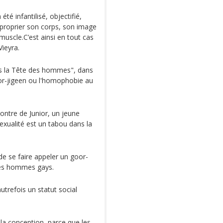
été infantilisé, objectifié,
approprier son corps, son image
 muscle.C’est ainsi en tout cas
Vieyra.
s la Tête des hommes", dans
oor-jigeen ou l'homophobie au
contre de Junior, un jeune
xualité est un tabou dans la
de se faire appeler un goor-
 les hommes gays.
utrefois un statut social
la conception, parce que les