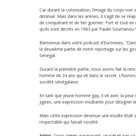
Car durant la colonisation, l’image du corps noir a 
diminué. Mais dans les arènes, il s’agit de se ré
de conquérant et de fier guerrier. Fort et tout en
qu'ils sont décrits en 1963 par Paulin Soumanou 
Bienvenue dans votre podcast d’Euronews, “Dan
la deuxième partie de notre reportage sur les g
Sénégal.
Durant la première partie, nous avons fait la ren
homme de 24 ans qui vit dans le secret. L’homose
société sénégalaise.
En tant que jeune homme gay, il vit avec la peur 
jigeen, une expression insultante pour désigner
Mais cette expression devenue une insulte était a
respectable qui faisait société.
Junior :
Goor-jigeen auparavant, ce n'était pas ça 