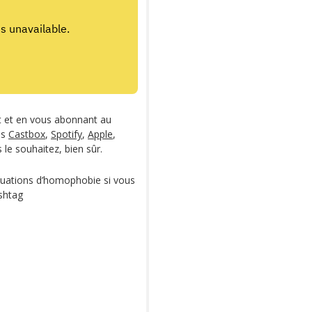
t et en vous abonnant au
es
Castbox
,
Spotify
,
Apple
,
s le souhaitez, bien sûr.
tuations d’homophobie si vous
shtag