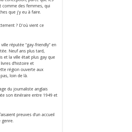
lent comme des femmes, qui
s que j'y eu à faire.
ctement ? D'où vient ce
ville réputée “gay-friendly” en
tée. Neuf ans plus tard,
s et la ville était plus gay que
ivres d’histoire et
ette région ouverte aux
as, loin de là.
age du journaliste anglais
ate son itinéraire entre 1949 et
faisaient preuves d’un accueil
e genre.