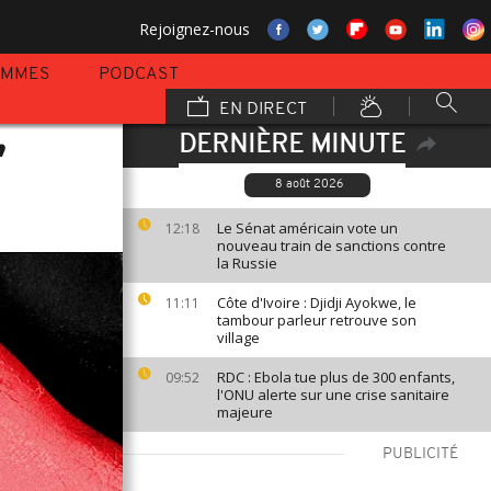
Rejoignez-nous
AMMES
PODCAST
EN DIRECT
DERNIÈRE MINUTE
”
8 août 2026
Le Sénat américain vote un
12:18
nouveau train de sanctions contre
la Russie
Côte d'Ivoire : Djidji Ayokwe, le
11:11
tambour parleur retrouve son
village
RDC : Ebola tue plus de 300 enfants,
09:52
l'ONU alerte sur une crise sanitaire
majeure
PUBLICITÉ