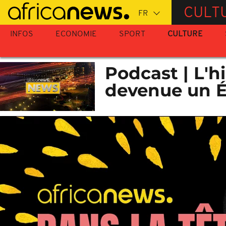
Passer
CULT
au
contenu
INFOS
ECONOMIE
SPORT
CULTURE
principal
Podcast | L'hi
devenue un 