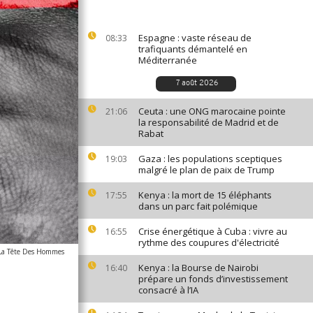
Espagne : vaste réseau de
08:33
trafiquants démantelé en
Méditerranée
7 août 2026
Ceuta : une ONG marocaine pointe
21:06
la responsabilité de Madrid et de
Rabat
Gaza : les populations sceptiques
19:03
malgré le plan de paix de Trump
Kenya : la mort de 15 éléphants
17:55
dans un parc fait polémique
Crise énergétique à Cuba : vivre au
16:55
rythme des coupures d'électricité
La Tête Des Hommes
Kenya : la Bourse de Nairobi
16:40
prépare un fonds d’investissement
consacré à l’IA