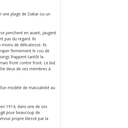
ur une plage de Dakar ou un
se penchent en avant, jaugent
ent pas du regard. Ils
 moins de délicatesse. Ils
ttraper fermement le cou de
oings frappent tantôt la
mais front contre front. Le but
touche deux de ses membres à
 d’un modèle de masculinité au
é en 1914, dans une de ses
s'agit pour beaucoup de
 amour propre blessé par la