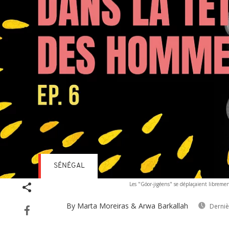
SÉNÉGAL
Les "Góor-jigéens" se déplaçaient libremen
By Marta Moreiras & Arwa Barkallah
Derniè