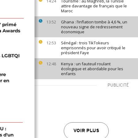
Tourisme : au Maghreb, la Tunisie
14:24
attire davantage de français que le
Maroc
Ghana : l’inflation tombe à 4,6 %, un
13:52
" primé
nouveau signe de redressement
a Awards
économique
Sénégal : trois TikTokeurs
12:53
emprisonnés pour avoir critiqué le
président Faye
ts LGBTQI
Kenya : un fauteuil roulant
12:48
écologique et abordable pour les
enfants
ère
r en
PUBLICITÉ
U :
VOIR PLUS
s d'un