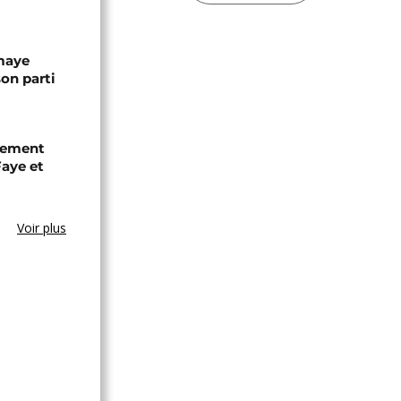
omaye
son parti
chement
aye et
Voir plus