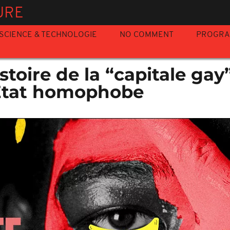
URE
SCIENCE & TECHNOLOGIE
NO COMMENT
PROGR
stoire de la “capitale gay
État homophobe