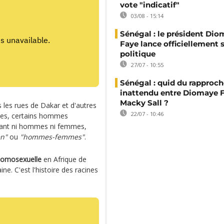
vote "indicatif"
03/08 - 15:14
Sénégal : le président Di
Faye lance officiellement 
politique
27/07 - 10:55
Sénégal : quid du rappro
inattendu entre Diomaye F
Macky Sall ?
 les rues de Dakar et d'autres
22/07 - 10:46
nies, certains hommes
étant ni hommes ni femmes,
en"
ou
"hommes-femmes"
.
homosexuelle
en Afrique de
ne. C'est l'histoire des racines