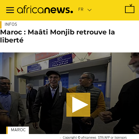
Passer
au
contenu
principal
INFOS
Maroc : Maâti Monjib retrouve la
liberté
MAROC
-
Copyright © africanews
STR/AFP or licensors