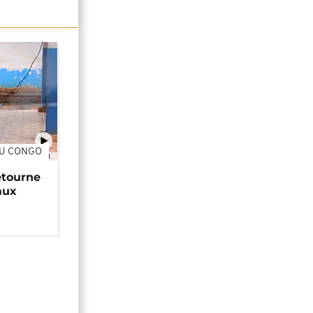
DU CONGO
01:34
étourne
aux