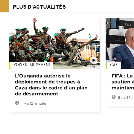
PLUS D'ACTUALITÉS
YOWERI MUSEVENI
CAF
01:11
L'Ouganda autorise le
FIFA : L
déploiement de troupes à
soutien à
Gaza dans le cadre d'un plan
maintien
de désarmement
Il y a 39 
Il y a 12 minutes