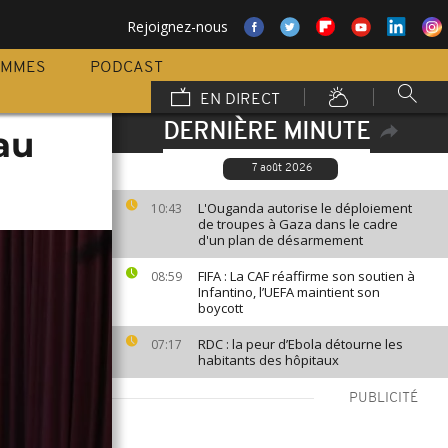
Rejoignez-nous
AMMES
PODCAST
EN DIRECT
DERNIÈRE MINUTE
au
7 août 2026
L'Ouganda autorise le déploiement
10:43
de troupes à Gaza dans le cadre
d'un plan de désarmement
FIFA : La CAF réaffirme son soutien à
08:59
Infantino, l’UEFA maintient son
boycott
RDC : la peur d’Ebola détourne les
07:17
habitants des hôpitaux
PUBLICITÉ