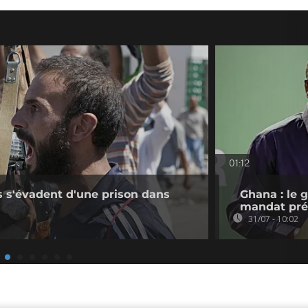
01:12
s s'évadent d'une prison dans
Ghana : le 
mandat pré
31/07 - 10:02