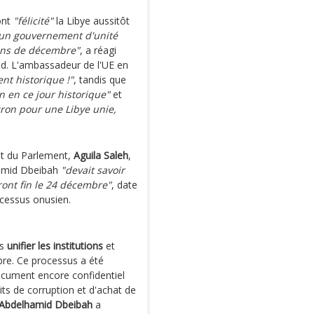
nt
"félicité"
la Libye aussitôt
d'un gouvernement d'unité
ions de décembre"
, a réagi
nd. L'ambassadeur de l'UE en
nt historique !"
, tandis que
n en ce jour historique"
et
ron pour une Libye unie,
ent du Parlement,
Aguila Saleh
,
hamid Dbeibah
"devait savoir
ont fin le 24 décembre"
, date
cessus onusien.
is
unifier les institutions
et
bre. Ce processus a été
document encore confidentiel
its de corruption et d'achat de
Abdelhamid Dbeibah
a