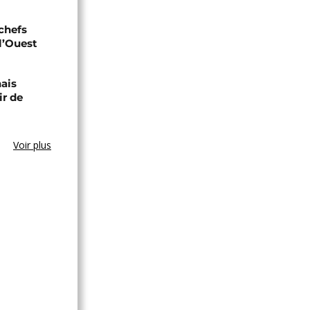
 chefs
 l’Ouest
nais
ir de
Voir plus