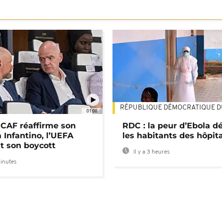
RÉPUBLIQUE DÉMOCRATIQUE 
01:00
a CAF réaffirme son
RDC : la peur d’Ebola d
 Infantino, l’UEFA
les habitants des hôpit
t son boycott
Il y a 3 heures
minutes