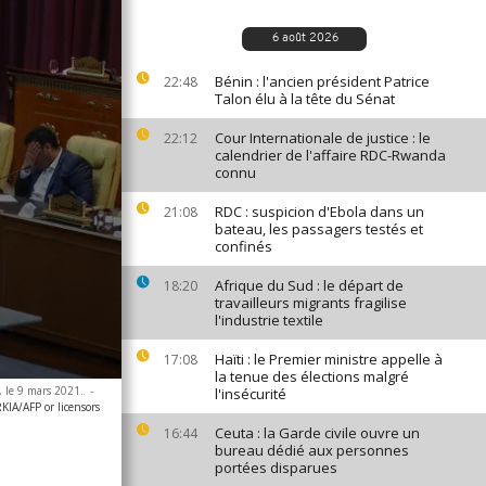
6 août 2026
Bénin : l'ancien président Patrice
22:48
Talon élu à la tête du Sénat
Cour Internationale de justice : le
22:12
calendrier de l'affaire RDC-Rwanda
connu
RDC : suspicion d'Ebola dans un
21:08
bateau, les passagers testés et
confinés
Afrique du Sud : le départ de
18:20
travailleurs migrants fragilise
l'industrie textile
Haïti : le Premier ministre appelle à
17:08
la tenue des élections malgré
, le 9 mars 2021.
-
l'insécurité
A/AFP or licensors
Ceuta : la Garde civile ouvre un
16:44
bureau dédié aux personnes
portées disparues