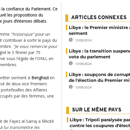
 la confiance du Parlement. Ce
uvé les propositions du
ARTICLES CONNEXES
 jours d’intenses débats.
Libye : le Premier ministre 
serment
comme
"historique"
pour un
 contribuer à sortir le pays du
13/08/2024
cembre.
"Je vous remercie pour
Libye : la transition suspe
gné le 5 février par 75
vote du parlement
ve sous l'égide de l'ONU, en
13/08/2024
 membres.
Libye : soupçons de corrupt
 prêter serment à
Benghazi
en
de l'élection du Premier mi
sé de deux vice Premiers
13/08/2024
 portefeuilles des Affaires
x occupés par des femmes, une
SUR LE MÊME PAYS
Libye : Tripoli paralysée pa
 de Fayez al-Sarraj a félicité
contre les coupures d'élect
à lui transmettre les