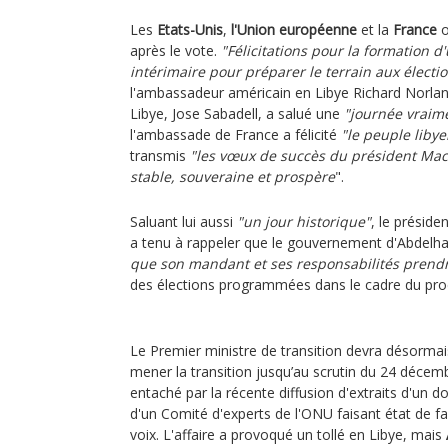
Les
Etats-Unis
,
l'Union européenne
et la
France
o
après le vote.
"Félicitations pour la formation 
intérimaire pour préparer le terrain aux élect
l'ambassadeur américain en Libye Richard Norla
Libye, Jose Sabadell, a salué une
"journée vraime
l'ambassade de France a félicité
"le peuple libye
transmis
"les vœux de succès du président Mac
stable, souveraine et prospère
".
Saluant lui aussi
"un jour historique"
, le présid
a tenu à rappeler que le gouvernement d'Abdel
que son mandant et ses responsabilités prendr
des élections programmées dans le cadre du pro
Le Premier ministre de transition devra désorma
mener la transition jusqu’au scrutin du 24 décem
entaché par la récente diffusion d'extraits d'un 
d'un Comité d'experts de l'ONU faisant état de fa
voix. L'affaire a provoqué un tollé en Libye, mais