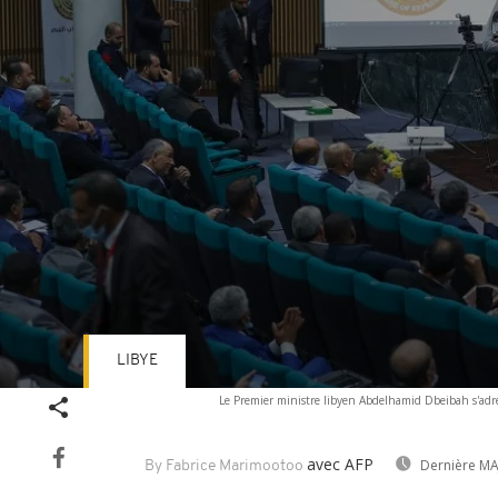
LIBYE
Volume
Le Premier ministre libyen Abdelhamid Dbeibah s'adress
90%
avec AFP
Dernière MA
By Fabrice Marimootoo