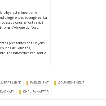
la Libye est minée par le
fond d'ingérences étrangères. La
 processus onusien ont ravivé
étrolier d'Afrique du Nord,
tentes pressantes des Libyens
nuries de liquidités,
ante. Les infrastructures sont à
GUERRE LIBYE
PARLEMENT
GOUVERNEMENT
KADHAFI
KHALIFA HAFTAR