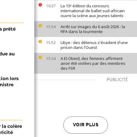
La 13ᵉ édition du concours
16:37
international de ballet sud-africain
ouvre la scène aux jeunes talents
Arrêt sur images du 6 août 2026 : la
15:54
a prêté
FIFA dans la tourmente
Libye : des détenus s'évadent d'une
15:52
prison dans l'Ouest
ndue au
A El-Obeid, des femmes affirment
15:34
avoir été violées par des membres
des FSR
ion lors
PUBLICITÉ
nistre
VOIR PLUS
r la colère
ricité