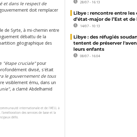
28/07 - 16:13
é et dans le respect de
 gouvernement doit remplacer
Libye : rencontre entre les
d’état-major de l’Est et de
14/07 - 10:13
lle de Syrte, à mi-chemin entre
 longuement débattu de la
Libye : des réfugiés souda
artition géographique des
tentent de préserver l'aven
leurs enfants
08/07 - 16:04
ne
"étape cruciale"
pour
 profondément divisé, s'était
ra le gouvernement de tous
tre visiblement ému, dans un
unie"
, a clamé Abdelhamid
communauté internationale et de l'#EU, à
, l'amélioration des services de base et la
ncipaux défis.