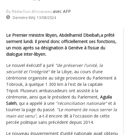
avec AFP
By Rédaction Africanews
Dernière MAJ:
13/08/2024
Le Premier ministre libyen, Abdelhamid Dbeibah,a prêté
serment lundi. Il prend donc officiellement ses fonctions,
un mois après sa désignation à Genève à l’issue du
dialogue inter-libyen.
Le nouvel éxécutif a juré
"de préserver l'unité, la
sécurité et l'intégrité"
de la Libye, au cours d'une
cérémonie organisée au siège provisoire du Parlement à
Tobrouk, à quelque 1 300 km à l'est de la capitale
Tripoli. Plusieurs ambassadeurs ont assisté à la
cérémonie, ainsi que le président du Parlement,
Aguila
Saleh
, qui a appelé à une
"réconciliation nationale"
et à
tourner la page du passé.
"Le moment de nous serrer la
main est venu"
, a-t-il encore dit à l'occasion de cette
percée politique sans précédent depuis 2014.
Le nouveau gouvernement d'unité nationale avait obtenu