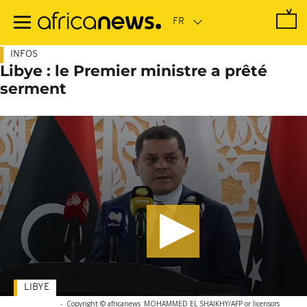
Passer
au
contenu
principal
INFOS
Libye : le Premier ministre a prêté
serment
LIBYE
-
Copyright © africanews
MOHAMMED EL SHAIKHY/AFP or licensors