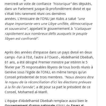
mercredi un vote de confiance
"historique"
des députés,
dans un Parlement jusque-là profondément divisé et qui
s'était très rarement réuni ces dernières
années. L'émissaire de l'ONU Jan Kubis a salué
"une
étape importante vers une Libye unifiée, démocratique
et souveraine"
, appelant le gouvernement à
"s'attaquer
rapidement aux nombreux défis auxquels le peuple
libyen est confronté"
.
Après des années d'impasse dans un pays divisé en deux
camps -l'un à l'Est, l'autre à l'Ouest-, Abdelhamid Dbeibah,
61 ans, a été désigné Premier ministre par intérim le 5
février par 75 responsables libyens de tous bords réunis à
Genève sous l'égide de l'ONU, en même temps qu'un
Conseil présidentiel de trois membres.
"Nous devons être
le noyau de la réconciliation d'ici les élections prévues
à la fin de l'année"
, a dit pour sa part le président de ce
Conseil, Mohamed al-Manfi.
L'équipe d'Abdelhamid Dbeibah remplace aussi bien le
Gouvernement d'union nationale
(GNA) de
Fayez al-