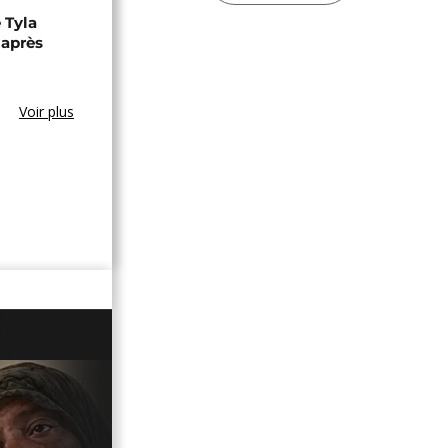
 Tyla
 après
Voir plus