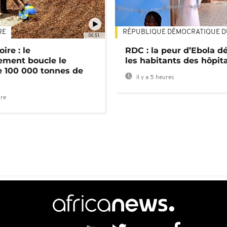
RE
RÉPUBLIQUE DÉMOCRATIQUE 
00:51
ire : le
RDC : la peur d’Ebola d
ment boucle le
les habitants des hôpit
e 100 000 tonnes de
Il y a 5 heures
ure