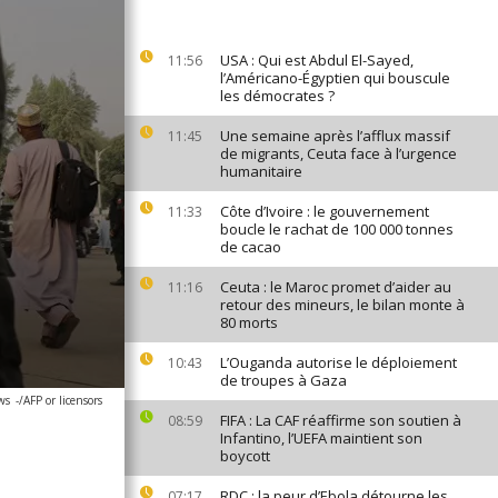
USA : Qui est Abdul El-Sayed,
11:56
l’Américano-Égyptien qui bouscule
les démocrates ?
Une semaine après l’afflux massif
11:45
de migrants, Ceuta face à l’urgence
humanitaire
Côte d’Ivoire : le gouvernement
11:33
boucle le rachat de 100 000 tonnes
de cacao
Ceuta : le Maroc promet d’aider au
11:16
retour des mineurs, le bilan monte à
80 morts
L’Ouganda autorise le déploiement
10:43
de troupes à Gaza
ws
-/AFP or licensors
FIFA : La CAF réaffirme son soutien à
08:59
Infantino, l’UEFA maintient son
boycott
RDC : la peur d’Ebola détourne les
07:17