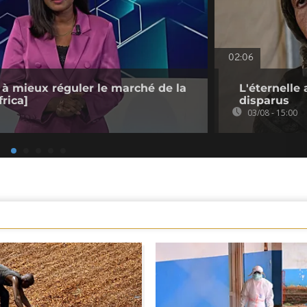
02:06
 à mieux réguler le marché de la
L'éternelle
rica]
disparus
03/08 - 15:00