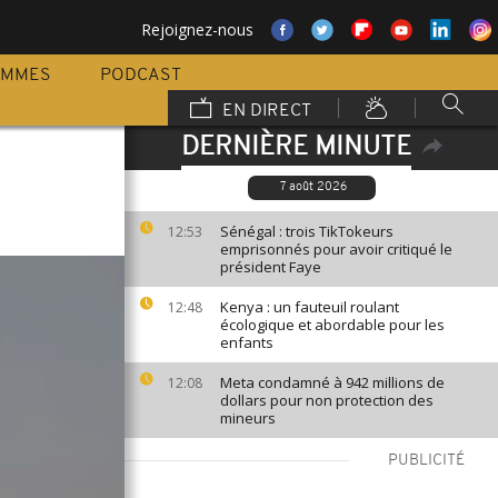
Rejoignez-nous
AMMES
PODCAST
EN DIRECT
DERNIÈRE MINUTE
7 août 2026
Sénégal : trois TikTokeurs
12:53
emprisonnés pour avoir critiqué le
président Faye
Kenya : un fauteuil roulant
12:48
écologique et abordable pour les
enfants
Meta condamné à 942 millions de
12:08
dollars pour non protection des
mineurs
PUBLICITÉ