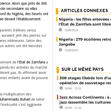
iolence. Alors que près de 300
cole secondaire où elles
ARTICLES CONNEXES
ord du Nigéria, des heurts ont
nie devant l'établissement.
Nigeria : les filles enlevées
l'État de Zamfara sont libre
s parents d'élèves venus
13/08/2024
 auraient jeté des pierres sur
Nigeria : 279 écolières retr
ires intérieures. Selon des
Jangebe
ux autres ont été blessées
13/08/2024
rnement de
l'Etat de Zamfara
a
pendu les activités du marché
SUR LE MÊME PAYS
èrent pas. Ils affirment avoir
 leurs enfants avant de pouvoir
308 otages libérés lors d’u
opération de sauvetage re
06/08 - 12:23
a multiplication des
Jazz Across Continents : à 
uhammadu Buhari
de lutter
jazz rassemble les cultures
 l'insécurité s'est aggravée.
03/08 - 11:26