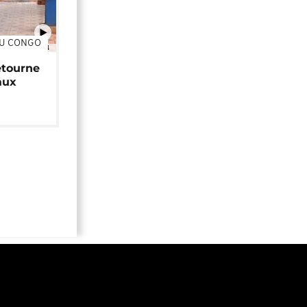
DU CONGO
01:34
étourne
aux