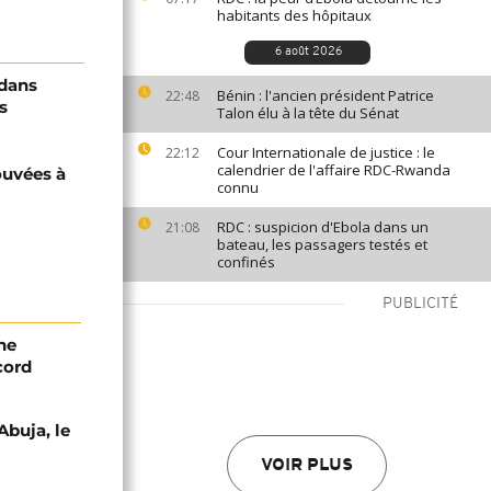
habitants des hôpitaux
6 août 2026
 dans
Bénin : l'ancien président Patrice
22:48
s
Talon élu à la tête du Sénat
Cour Internationale de justice : le
22:12
calendrier de l'affaire RDC-Rwanda
ouvées à
connu
RDC : suspicion d'Ebola dans un
21:08
bateau, les passagers testés et
confinés
PUBLICITÉ
ne
cord
Abuja, le
VOIR PLUS