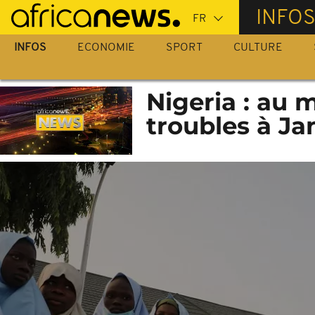
Passer
INFO
au
contenu
INFOS
ECONOMIE
SPORT
CULTURE
principal
Nigeria : au
troubles à J