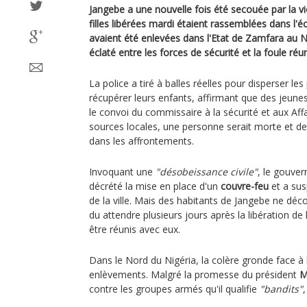
Jangebe a une nouvelle fois été secouée par la v
filles libérées mardi étaient rassemblées dans l'é
avaient été enlevées dans l'Etat de Zamfara au N
éclaté entre les forces de sécurité et la foule réu
La police a tiré à balles réelles pour disperser le
récupérer leurs enfants, affirmant que des jeunes
le convoi du commissaire à la sécurité et aux Affa
sources locales, une personne serait morte et de
dans les affrontements.
Invoquant une
"désobeissance civile"
, le gouve
décrété la mise en place d'un
couvre-feu
et a sus
de la ville. Mais des habitants de Jangebe ne décol
du attendre plusieurs jours après la libération de
être réunis avec eux.
Dans le Nord du Nigéria, la colère gronde face à l
enlèvements. Malgré la promesse du président
M
contre les groupes armés qu'il qualifie
"bandits"
,