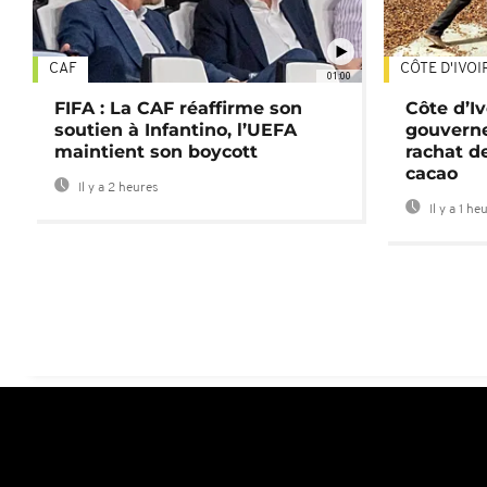
CAF
CÔTE D'IVOI
01:00
FIFA : La CAF réaffirme son
Côte d’Ivo
soutien à Infantino, l’UEFA
gouverne
maintient son boycott
rachat d
cacao
Il y a 2 heures
Il y a 1 he