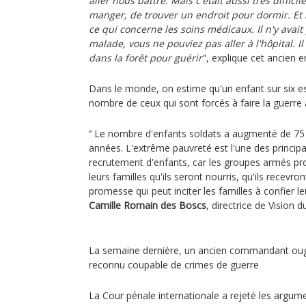
aller nous battre. Mais c'était aussi très diffic
manger, de trouver un endroit pour dormir. Et i
ce qui concerne les soins médicaux. Il n'y avait
malade, vous ne pouviez pas aller à l'hôpital. Il
dans la forêt pour guérir
", explique cet ancien e
Dans le monde, on estime qu'un enfant sur six est
nombre de ceux qui sont forcés à faire la guerr
‘’ Le nombre d'enfants soldats a augmenté de 75
années. L'extrême pauvreté est l'une des principa
recrutement d'enfants, car les groupes armés pr
leurs familles qu'ils seront nourris, qu'ils recevro
promesse qui peut inciter les familles à confier le
Camille Romain des Boscs
, directrice de Vision 
La semaine dernière, un ancien commandant ou
reconnu coupable de crimes de guerre
La Cour pénale internationale a rejeté les argum