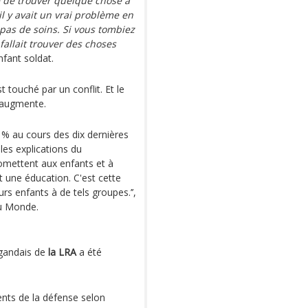
ile de trouver quelque chose à
l y avait un vrai problème en
 pas de soins. Si vous tombiez
 fallait trouver des choses
nfant soldat.
 touché par un conflit. Et le
e augmente.
 % au cours des dix dernières
les explications du
omettent aux enfants et à
nt une éducation. C'est cette
urs enfants à de tels groupes.’’,
du Monde.
gandais de
la LRA
a été
ents de la défense selon