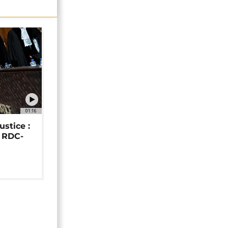
01:16
ustice :
e RDC-