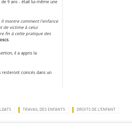
e de 9 ans - était lui-même une
ts. Il montre comment l'enfance
t de victime à celui
re fin à cette pratique des
Boscs
.
tion, il a appris la
s resteront coincés dans un
LDATS
TRAVAIL DES ENFANTS
DROITS DE L’ENFANT