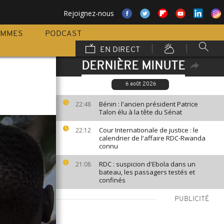
Rejoignez-nous
AMMES
PODCAST
EN DIRECT
DERNIÈRE MINUTE
6 août 2026
Bénin : l'ancien président Patrice
22:48
Talon élu à la tête du Sénat
Cour Internationale de justice : le
22:12
calendrier de l'affaire RDC-Rwanda
connu
RDC : suspicion d'Ebola dans un
21:08
bateau, les passagers testés et
confinés
PUBLICITÉ