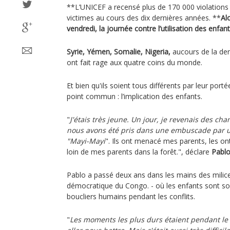
**L’UNICEF a recensé plus de 170 000 violations 
victimes au cours des dix dernières années. **
Al
vendredi, la journée contre l’utilisation des enfan
Syrie, Yémen, Somalie, Nigeria,
aucours de la der
ont fait rage aux quatre coins du monde.
Et bien qu'ils soient tous différents par leur porté
point commun : l’implication des enfants.
"
J'étais très jeune. Un jour, je revenais des 
nous avons été pris dans une embuscade par 
"Mayi-Mayi
". Ils ont menacé mes parents, les o
loin de mes parents dans la forêt.", déclare
Pabl
Pablo a passé deux ans dans les mains des milic
démocratique du Congo. - où les enfants sont s
boucliers humains pendant les conflits.
"
Les moments les plus durs étaient pendant l