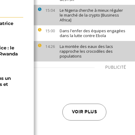
Le Nigeria cherche à mieux réguler
15:04
le marché de la crypto [Business
Africa]
atrice
Dans l'enfer des équipes engagées
15:00
dans la lutte contre Ebola
La montée des eaux des lacs
14:26
ce : le
rapproche les crocodiles des
C-Rwanda
populations
PUBLICITÉ
ns un
s et
VOIR PLUS