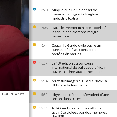
Afrique du Sud : le départ de
18:20
travailleurs migrants fragilise
l'industrie textile
Haïti : le Premier ministre appelle à
17:08
la tenue des élections malgré
l'insécurité
Ceuta : la Garde civile ouvre un
16:44
bureau dédié aux personnes
portées disparues
La 13ᵉ édition du concours
16:37
international de ballet sud-africain
ouvre la scène aux jeunes talents
Arrêt sur images du 6 août 2026 : la
15:54
FIFA dans la tourmente
KI/AFP or licensors
Libye : des détenus s'évadent d'une
15:52
prison dans l'Ouest
A El-Obeid, des femmes affirment
15:34
avoir été violées par des membres
des FSR