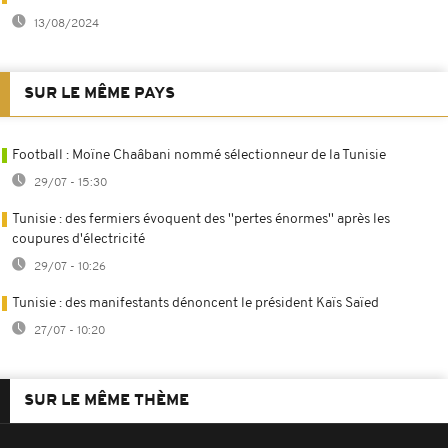
13/08/2024
SUR LE MÊME PAYS
Football : Moïne Chaâbani nommé sélectionneur de la Tunisie
29/07 - 15:30
Tunisie : des fermiers évoquent des ''pertes énormes'' après les
coupures d'électricité
29/07 - 10:26
Tunisie : des manifestants dénoncent le président Kaïs Saïed
27/07 - 10:20
SUR LE MÊME THÈME