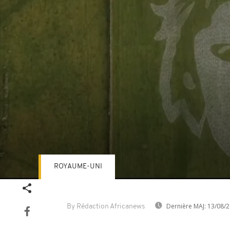
ROYAUME-UNI
Volume
90%
Dernière MAJ:
13/08/2
By Rédaction Africanews