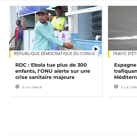
RÉPUBLIQUE DÉMOCRATIQUE DU CONGO
TRAFIC D'Ê
01:47
RDC : Ebola tue plus de 300
Espagne 
enfants, l'ONU alerte sur une
trafiqua
crise sanitaire majeure
Méditerr
Il y a 1 heure
Il y a 2 h