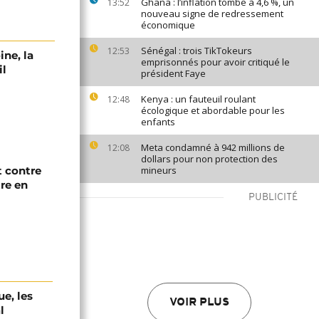
Ghana : l’inflation tombe à 4,6 %, un
13:52
nouveau signe de redressement
économique
Sénégal : trois TikTokeurs
12:53
ine, la
emprisonnés pour avoir critiqué le
il
président Faye
Kenya : un fauteuil roulant
12:48
écologique et abordable pour les
enfants
Meta condamné à 942 millions de
12:08
dollars pour non protection des
 contre
mineurs
re en
PUBLICITÉ
e, les
VOIR PLUS
l