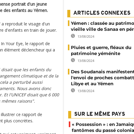
mense portrait d'un jeune
que des enfants au Yémen.
ARTICLES CONNEXES
Yémen : classée au patrimo
"
a reproduit le visage d'un
vieille ville de Sanaa en pér
 d'enfants en train de jouer.
13/08/2024
In Your Eye, le rapport de
Pluies et guerre, fléaux du
un élément déclencheur qui a
patrimoine yéménite
13/08/2024
 disait que les enfants du
Des Soudanais manifestent
angement climatique et de la
l'envoi de proches combatt
 cela a perturbé aussi
Libye et au Yémen
caments. Nous avons donc
13/08/2024
 Et l'UNICEF disait que 6 000
s mêmes raisons".
illustrer ce rapport de
SUR LE MÊME PAYS
nt plus concrètes.
« Possession » : en Jamaïqu
fantômes du passé colonia