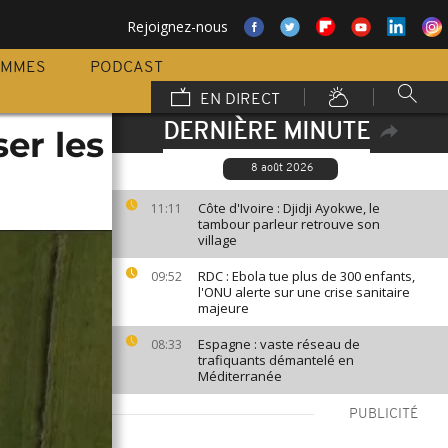
Rejoignez-nous
AMMES
PODCAST
EN DIRECT
DERNIÈRE MINUTE
er les
8 août 2026
Côte d'Ivoire : Djidji Ayokwe, le
11:11
tambour parleur retrouve son
village
RDC : Ebola tue plus de 300 enfants,
09:52
l'ONU alerte sur une crise sanitaire
majeure
Espagne : vaste réseau de
08:33
trafiquants démantelé en
Méditerranée
PUBLICITÉ