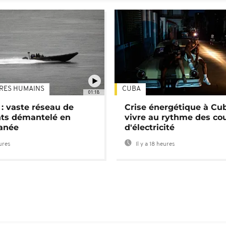
TRES HUMAINS
CUBA
01:18
: vaste réseau de
Crise énergétique à Cub
nts démantelé en
vivre au rythme des co
anée
d'électricité
eures
Il y a 18 heures