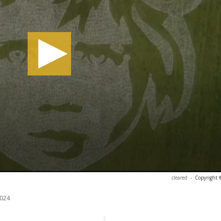
cleared
-
Copyright 
024