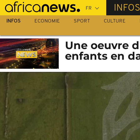
Passer
INFO
au
contenu
INFOS
ECONOMIE
SPORT
CULTURE
principal
Une oeuvre d'
enfants en d