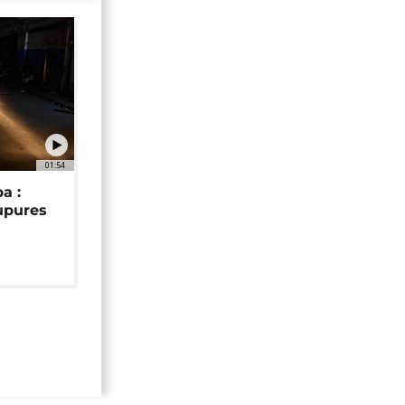
01:54
a :
upures