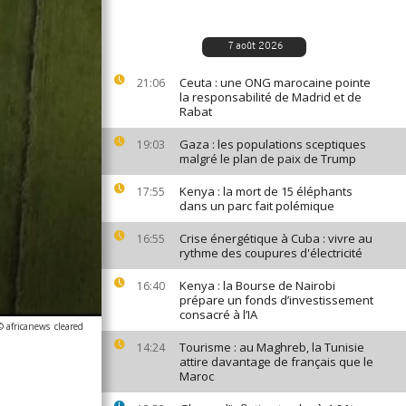
7 août 2026
Ceuta : une ONG marocaine pointe
21:06
la responsabilité de Madrid et de
Rabat
Gaza : les populations sceptiques
19:03
malgré le plan de paix de Trump
Kenya : la mort de 15 éléphants
17:55
dans un parc fait polémique
Crise énergétique à Cuba : vivre au
16:55
rythme des coupures d'électricité
Kenya : la Bourse de Nairobi
16:40
prépare un fonds d’investissement
consacré à l’IA
© africanews
cleared
Tourisme : au Maghreb, la Tunisie
14:24
attire davantage de français que le
Maroc