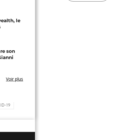
alth, le
s
ire son
Gianni
Voir plus
ID-19