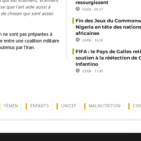
 qui est vraiment, vraiment
ressurgissent
nse que l'art aide aussi à
05/08 - 09:37
s de choses qui sont assez
Fin des Jeux du Commonwe
Nigeria en tête des nation
africaines
n ne sont pas préparées à
 entre une coalition militaire
03/08 - 16:26
utenus par l'Iran.
FIFA : le Pays de Galles ret
soutien à la réélection de 
Infantino
03/08 - 11:43
YÉMEN
ENFANTS
UNICEF
MALNUTRITION
COV