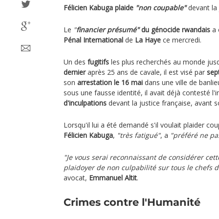
Félicien Kabuga plaide
"non coupable"
devant la
Le
"
financier présumé"
du génocide rwandais
a 
Pénal International
de
La Haye
ce mercredi.
Un des
fugitifs
les plus recherchés au monde jus
dernier
après 25 ans de cavale, il est visé par
sep
son
arrestation le 16 mai
dans une ville de banlieu
sous une fausse identité, il avait déjà contesté l'
d'inculpations
devant la justice française, avant 
Lorsqu'il lui a été demandé s'il voulait plaider c
Félicien Kabuga
,
"très fatigué"
, a
"préféré ne pa
"Je vous serai reconnaissant de considérer ce
plaidoyer de non culpabilité sur tous le chefs 
avocat,
Emmanuel Altit
.
Crimes contre l'Humanité