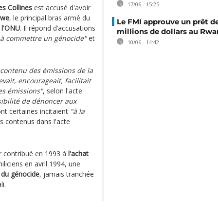
17/06 - 15:25
es Collines
est accusé d'avoir
mwe
, le principal bras armé du
Le FMI approuve un prêt d
n
l'ONU
. Il répond d’accusations
millions de dollars au Rw
ue à commettre un génocide"
et
10/06 - 14:42
e contenu des émissions de la
vait, encourageait, facilitait
es émissions"
, selon l'acte
ssibilité de dénoncer aux
nt certaines incitaient
"à la
es contenus dans l'acte
r contribué en 1993 à
l'achat
iliciens en avril 1994, une
n du génocide
, jamais tranchée
i.