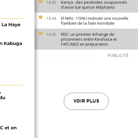
Kenya : des pesticides soupçonnés
18:02
d'avoir tué quinze éléphants
El Niño : l'ONU redoute une nouvelle
16:44
flambée de la faim mondiale
à La Haye
RDC: un premier échange de
16:20
prisonniers entre Kinshasa et
en Kabuga
l'AFC/M23 en préparation
PUBLICITÉ
,
 du
VOIR PLUS
C et en