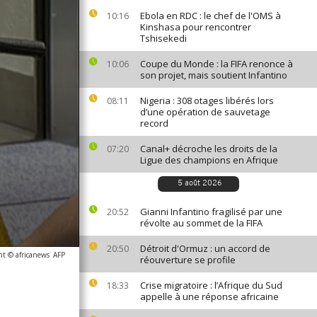
Ebola en RDC : le chef de l'OMS à
10:16
Kinshasa pour rencontrer
Tshisekedi
Coupe du Monde : la FIFA renonce à
10:06
son projet, mais soutient Infantino
Nigeria : 308 otages libérés lors
08:11
d’une opération de sauvetage
record
Canal+ décroche les droits de la
07:20
Ligue des champions en Afrique
5 août 2026
Gianni Infantino fragilisé par une
20:52
révolte au sommet de la FIFA
Détroit d'Ormuz : un accord de
20:50
ht © africanews
AFP
réouverture se profile
Crise migratoire : l’Afrique du Sud
18:33
appelle à une réponse africaine