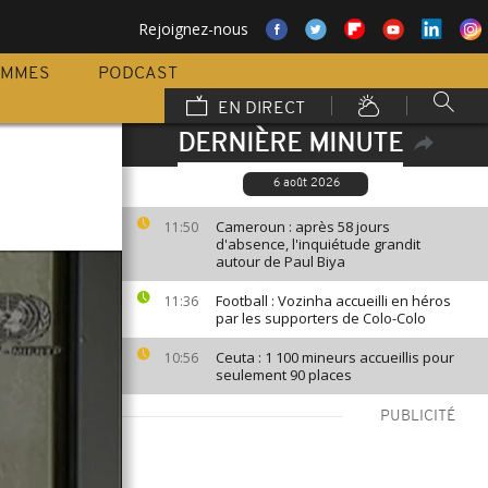
Rejoignez-nous
AMMES
PODCAST
EN DIRECT
DERNIÈRE MINUTE
6 août 2026
Cameroun : après 58 jours
11:50
d'absence, l'inquiétude grandit
autour de Paul Biya
Football : Vozinha accueilli en héros
11:36
par les supporters de Colo-Colo
Ceuta : 1 100 mineurs accueillis pour
10:56
seulement 90 places
PUBLICITÉ