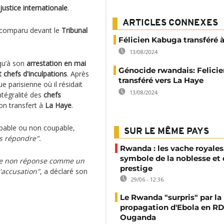
justice internationale
.
ARTICLES CONNEXES
comparu devant le
Tribunal
Félicien Kabuga transféré 
13/08/2024
qu’à son
arrestation en mai
Génocide rwandais: Felici
t chefs d'inculpations
. Après
transféré vers La Haye
e parisienne où il résidait
13/08/2024
intégralité des
chefs
son transfert à
La Haye
.
oupable ou non coupable,
SUR LE MÊME PAYS
s répondre".
Rwanda : les vache royales
symbole de la noblesse et
tte non réponse comme un
prestige
d'accusation"
, a déclaré son
29/06 - 12:36
Le Rwanda "surpris" par la
propagation d'Ebola en RD
Ouganda