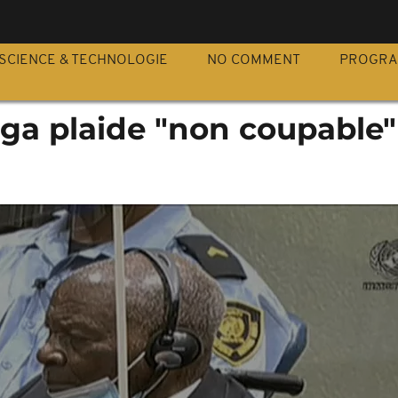
S
SCIENCE & TECHNOLOGIE
NO COMMENT
PROGR
uga plaide "non coupable"