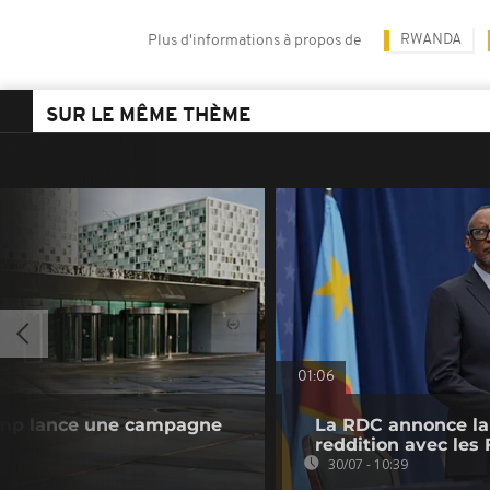
RWANDA
Plus d'informations à propos de
SUR LE MÊME THÈME
01:06
rump lance une campagne
La RDC annonce la 
reddition avec les
30/07 - 10:39