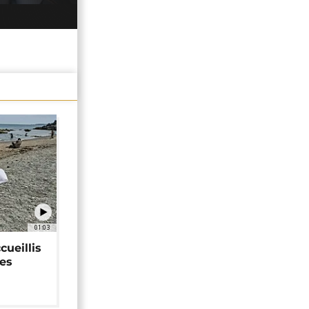
01:03
cueillis
ces