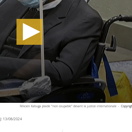
Félicien Kabuga plaide "non coupable" devant la justice internationale
-
Copyrig
J:
13/08/2024