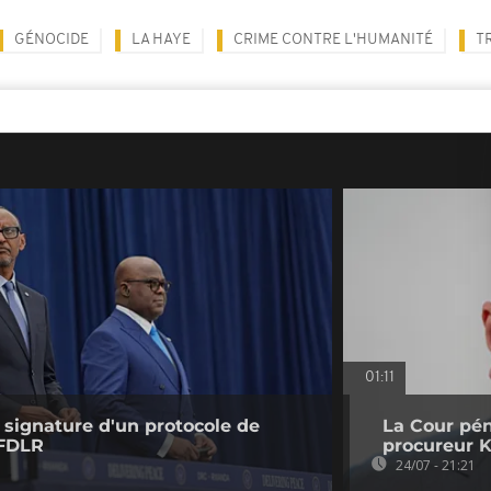
GÉNOCIDE
LA HAYE
CRIME CONTRE L'HUMANITÉ
T
01:11
signature d'un protocole de
La Cour pén
 FDLR
procureur 
24/07 - 21:21