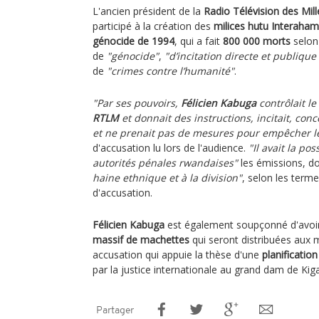
L'ancien président de la
Radio Télévision des Mill
participé à la création des
milices hutu Interaha
génocide de 1994
, qui a fait
800 000 morts
selo
de
"génocide"
,
"d’incitation directe et publiq
de
"crimes contre l’humanité"
.
"Par ses pouvoirs,
Félicien Kabuga
contrôlait l
RTLM
et donnait des instructions, incitait, conce
et ne prenait pas de mesures pour empêcher l
d'accusation lu lors de l'audience.
"Il avait la po
autorités pénales rwandaises"
les émissions, do
haine ethnique et à la division"
, selon les term
d'accusation.
Félicien Kabuga
est également soupçonné d'avoi
massif de machettes
qui seront distribuées aux m
accusation qui appuie la thèse d'une
planificatio
par la justice internationale au grand dam de Kigal
Partager