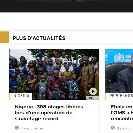
PLUS D'ACTUALITÉS
NIGÉRIA
RÉPUBLIQU
01:01
Nigeria : 308 otages libérés
Ebola en
lors d’une opération de
l'OMS à 
sauvetage record
rencontr
Il y a 3 heures
Il y a 28 