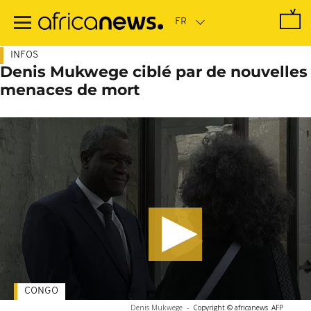
Passer
au
contenu
principal
INFOS
Denis Mukwege ciblé par de nouvelles
menaces de mort
CONGO
Denis Mukwege
-
Copyright © africanews
AFP