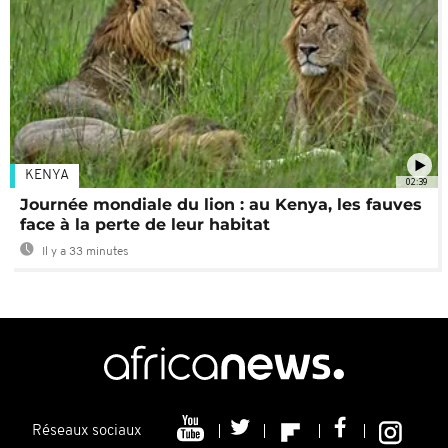
KENYA
02:39
Journée mondiale du lion : au Kenya, les fauves
face à la perte de leur habitat
Il y a 33 minutes
Réseaux sociaux