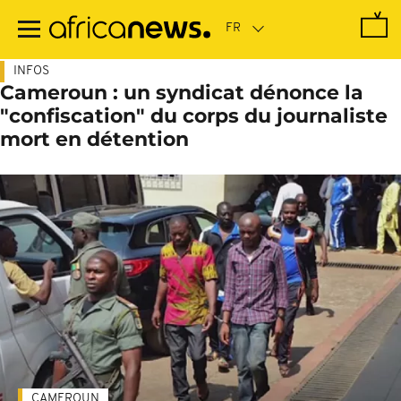
Passer
au
contenu
principal
INFOS
Cameroun : un syndicat dénonce la
"confiscation" du corps du journaliste
mort en détention
CAMEROUN