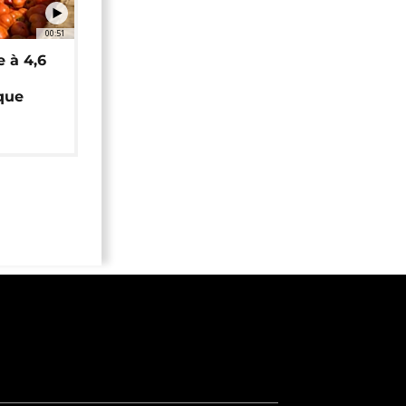
00:51
e à 4,6
que