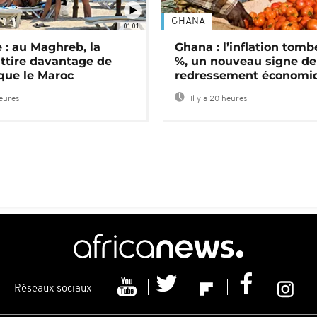
GHANA
01:01
 : au Maghreb, la
Ghana : l’inflation tomb
attire davantage de
%, un nouveau signe de
 que le Maroc
redressement économi
heures
Il y a 20 heures
Réseaux sociaux