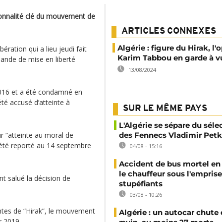
sonnalité clé du mouvement de
ARTICLES CONNEXES
Algérie : figure du Hirak, l
ération qui a lieu jeudi fait
Karim Tabbou en garde à v
mande de mise en liberté
13/08/2024
2016 et a été condamné en
été accusé d’atteinte à
SUR LE MÊME PAYS
L'Algérie se sépare du sél
r “atteinte au moral de
des Fennecs Vladimir Petk
a été reporté au 14 septembre
04/08 - 15:16
Accident de bus mortel en 
le chauffeur sous l'emprise
t salué la décision de
stupéfiants
03/08 - 10:26
ntes de “Hirak”, le mouvement
Algérie : un autocar chute
r 2019.