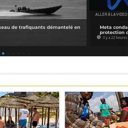
ALLER À LA VIDEO
seau de trafiquants démantelé en
Meta condam
protection 
Il y a 22 heures