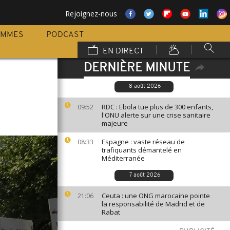
Rejoignez-nous
AMMES
PODCAST
EN DIRECT
DERNIÈRE MINUTE
8 août 2026
RDC : Ebola tue plus de 300 enfants,
09:52
l'ONU alerte sur une crise sanitaire
majeure
Espagne : vaste réseau de
08:33
trafiquants démantelé en
Méditerranée
7 août 2026
Ceuta : une ONG marocaine pointe
21:06
la responsabilité de Madrid et de
Rabat