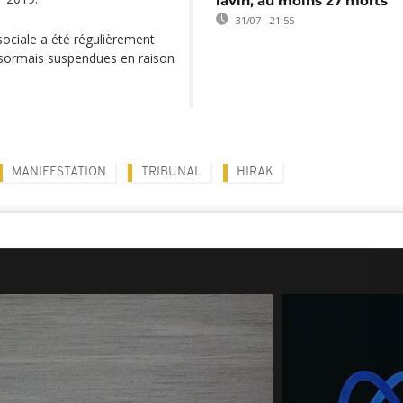
ravin, au moins 27 morts
31/07 - 21:55
sociale a été régulièrement
ésormais suspendues en raison
MANIFESTATION
TRIBUNAL
HIRAK