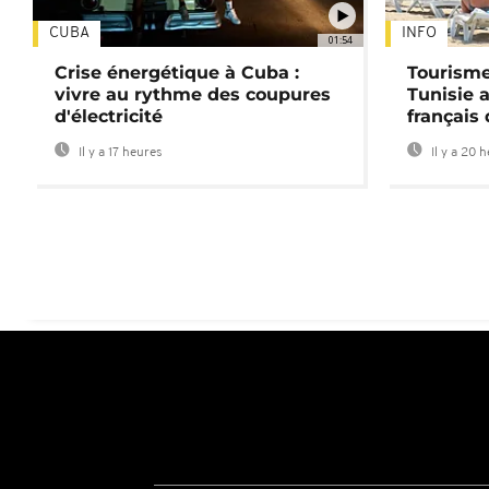
CUBA
INFO
01:54
Crise énergétique à Cuba :
Tourisme
vivre au rythme des coupures
Tunisie 
d'électricité
français
Il y a 17 heures
Il y a 20 