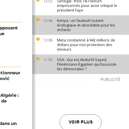
Sénégal : trois TikTokeurs
12:53
emprisonnés pour avoir critiqué le
président Faye
Kenya : un fauteuil roulant
12:48
écologique et abordable pour les
'opposant
enfants
ue
Meta condamné à 942 millions de
12:08
dollars pour non protection des
mineurs
USA : Qui est Abdul El-Sayed,
11:56
l’Américano-Égyptien qui bouscule
les démocrates ?
ectionneur
ović
PUBLICITÉ
Algérie :
 de
VOIR PLUS
 dans un