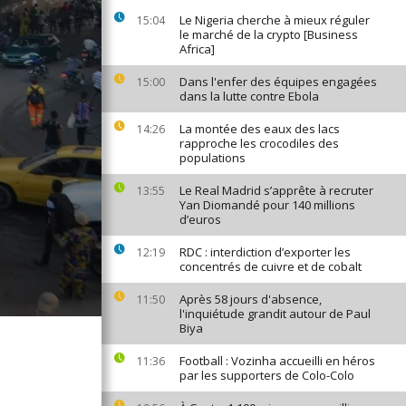
Le Nigeria cherche à mieux réguler
15:04
le marché de la crypto [Business
Africa]
Dans l'enfer des équipes engagées
15:00
dans la lutte contre Ebola
La montée des eaux des lacs
14:26
rapproche les crocodiles des
populations
Le Real Madrid s’apprête à recruter
13:55
Yan Diomandé pour 140 millions
d’euros
RDC : interdiction d’exporter les
12:19
concentrés de cuivre et de cobalt
Après 58 jours d'absence,
11:50
l'inquiétude grandit autour de Paul
Biya
Football : Vozinha accueilli en héros
11:36
par les supporters de Colo-Colo