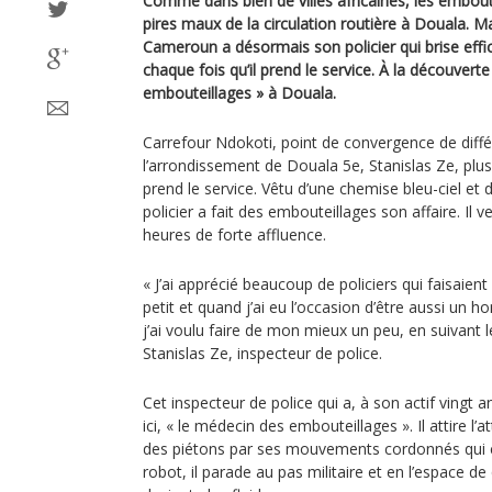
Comme dans bien de villes africaines, les emboute
pires maux de la circulation routière à Douala. M
Cameroun a désormais son policier qui brise e
chaque fois qu’il prend le service. À la découver
embouteillages » à Douala.
Carrefour Ndokoti, point de convergence de diffé
l’arrondissement de Douala 5e, Stanislas Ze, pl
prend le service. Vêtu d’une chemise bleu-ciel et 
policier a fait des embouteillages son affaire. Il vei
heures de forte affluence.
« J’ai apprécié beaucoup de policiers qui faisaient l
petit et quand j’ai eu l’occasion d’être aussi u
j’ai voulu faire de mon mieux un peu, en suivant l
Stanislas Ze, inspecteur de police.
Cet inspecteur de police qui a, à son actif vingt 
ici, « le médecin des embouteillages ». Il attire l’
des piétons par ses mouvements cordonnés qui cr
robot, il parade au pas militaire et en l’espace de