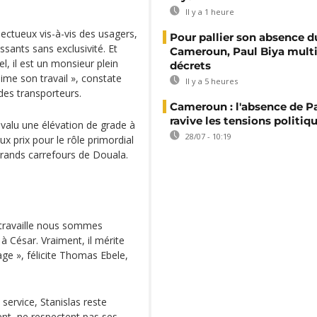
Il y a 1 heure
pectueux vis-à-vis des usagers,
Pour pallier son absence d
ssants sans exclusivité. Et
Cameroun, Paul Biya multip
, il est un monsieur plein
décrets
ime son travail », constate
Il y a 5 heures
des transporteurs.
Cameroun : l'absence de P
ravive les tensions politiq
 valu une élévation de grade à
28/07 - 10:19
x prix pour le rôle primordial
s grands carrefours de Douala.
l travaille nous sommes
 à César. Vraiment, il mérite
lage », félicite Thomas Ebele,
ervice, Stanislas reste
ent, ne respectent pas ses