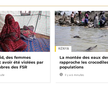
KENYA
id, des femmes
La montée des eaux des
 avoir été violées par
rapproche les crocodile
bres des FSR
populations
nute
Il y a 6 minutes