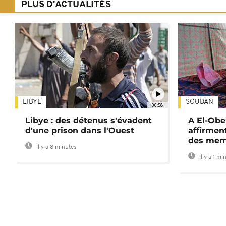
PLUS D'ACTUALITÉS
LIBYE
SOUDAN
00:58
Libye : des détenus s'évadent
A El-Obe
d'une prison dans l'Ouest
affirment
des mem
Il y a 8 minutes
Il y a 1 mi