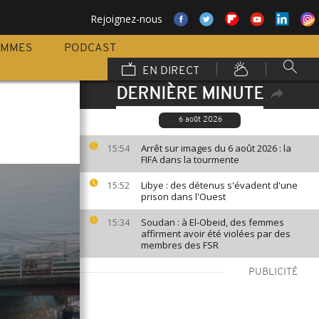
Rejoignez-nous
AMMES
PODCAST
EN DIRECT
DERNIÈRE MINUTE
6 août 2026
Arrêt sur images du 6 août 2026 : la
15:54
FIFA dans la tourmente
Libye : des détenus s'évadent d'une
15:52
prison dans l'Ouest
Soudan : à El-Obeid, des femmes
15:34
affirment avoir été violées par des
membres des FSR
PUBLICITÉ