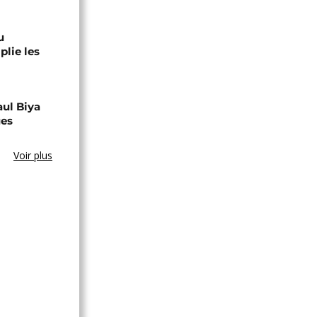
u
lie les
aul Biya
ues
Voir plus