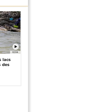
02:04
 lacs
s des