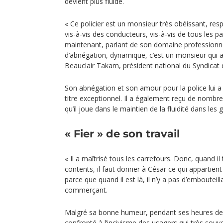
devient plus fluide.
« Ce policier est un monsieur très obéissant, res
vis-à-vis des conducteurs, vis-à-vis de tous les pa
maintenant, parlant de son domaine professionnel
d’abnégation, dynamique, c’est un monsieur qui a
Beauclair Takam, président national du Syndicat 
Son abnégation et son amour pour la police lui a
titre exceptionnel. Il a également reçu de nombreu
qu’il joue dans le maintien de la fluidité dans le
« Fier » de son travail
« Il a maîtrisé tous les carrefours. Donc, quand i
contents, il faut donner à César ce qui appartient
parce que quand il est là, il n’y a pas d’embouteil
commerçant.
Malgré sa bonne humeur, pendant ses heures de s
confronté à l’incivisme des usagers qui très souv