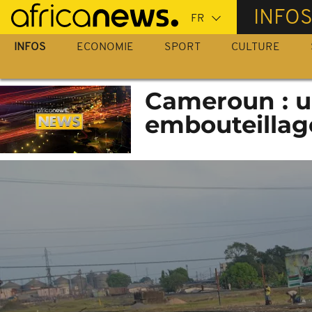
Passer
INFO
au
contenu
INFOS
ECONOMIE
SPORT
CULTURE
principal
Cameroun : un
embouteillag