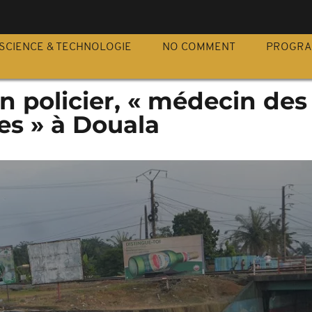
S
SCIENCE & TECHNOLOGIE
NO COMMENT
PROGR
 policier, « médecin des
es » à Douala