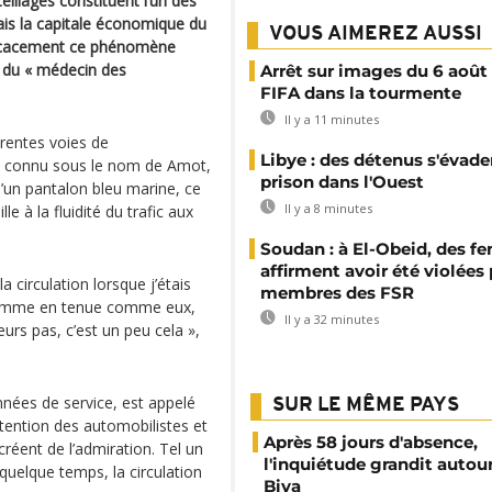
illages constituent l’un des
ais la capitale économique du
VOUS AIMEREZ AUSSI
fficacement ce phénomène
te du « médecin des
Arrêt sur images du 6 août 
FIFA dans la tourmente
Il y a 11 minutes
rentes voies de
Libye : des détenus s'évade
us connu sous le nom de Amot,
prison dans l'Ouest
d’un pantalon bleu marine, ce
Il y a 8 minutes
lle à la fluidité du trafic aux
Soudan : à El-Obeid, des 
affirment avoir été violées
a circulation lorsque j’étais
membres des FSR
n homme en tenue comme eux,
Il y a 32 minutes
eurs pas, c’est un peu cela »,
années de service, est appelé
SUR LE MÊME PAYS
attention des automobilistes et
Après 58 jours d'absence,
éent de l’admiration. Tel un
l'inquiétude grandit autou
 quelque temps, la circulation
Biya