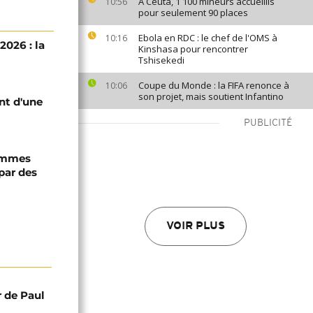
À Ceuta, 1 100 mineurs accueillis
10:56
pour seulement 90 places
Ebola en RDC : le chef de l'OMS à
10:16
2026 : la
Kinshasa pour rencontrer
Tshisekedi
Coupe du Monde : la FIFA renonce à
10:06
son projet, mais soutient Infantino
nt d'une
PUBLICITÉ
femmes
 par des
VOIR PLUS
r de Paul