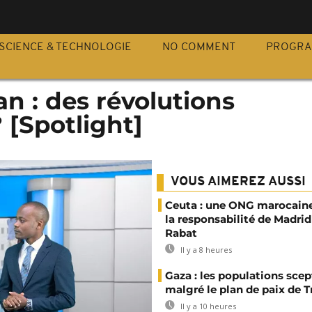
S
SCIENCE & TECHNOLOGIE
NO COMMENT
PROGR
n : des révolutions
 [Spotlight]
VOUS AIMEREZ AUSSI
Ceuta : une ONG marocaine
la responsabilité de Madrid
Rabat
Il y a 8 heures
Gaza : les populations sce
malgré le plan de paix de 
Il y a 10 heures