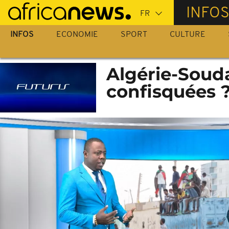
Passer
INFO
au
contenu
INFOS
ECONOMIE
SPORT
CULTURE
principal
Algérie-Souda
confisquées ?