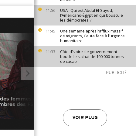
USA : Qui est Abdul El-Sayed,
11:56
l’Américano-Égyptien qui bouscule
les démocrates ?
Une semaine après l’afflux massif
11:45
de migrants, Ceuta face à l’urgence
humanitaire
Côte d’Ivoire : le gouvernement
11:33
boucle le rachat de 100 000 tonnes
de cacao
PUBLICITÉ
01:03
 des femmes affirment avoir été violées
Éthi
mbres des FSR
rebe
03/0
VOIR PLUS