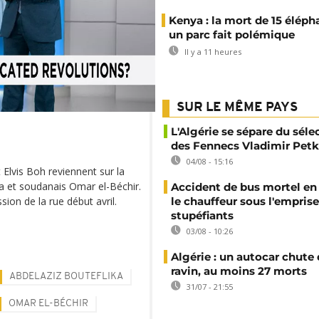
Kenya : la mort de 15 éléph
un parc fait polémique
Il y a 11 heures
SUR LE MÊME PAYS
L'Algérie se sépare du sél
des Fennecs Vladimir Petk
04/08 - 15:16
 Elvis Boh reviennent sur la
ka et soudanais Omar el-Béchir.
Accident de bus mortel en 
sion de la rue début avril.
le chauffeur sous l'emprise
stupéfiants
03/08 - 10:26
Algérie : un autocar chute
ravin, au moins 27 morts
ABDELAZIZ BOUTEFLIKA
31/07 - 21:55
OMAR EL-BÉCHIR