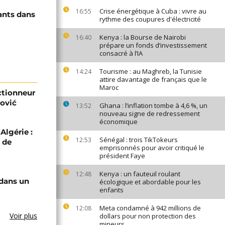
Crise énergétique à Cuba : vivre au
16:55
ants dans
rythme des coupures d'électricité
Kenya : la Bourse de Nairobi
16:40
prépare un fonds d’investissement
consacré à l’IA
Tourisme : au Maghreb, la Tunisie
14:24
attire davantage de français que le
Maroc
ectionneur
ović
Ghana : l’inflation tombe à 4,6 %, un
13:52
nouveau signe de redressement
économique
Algérie :
Sénégal : trois TikTokeurs
12:53
 de
emprisonnés pour avoir critiqué le
président Faye
Kenya : un fauteuil roulant
12:48
 dans un
écologique et abordable pour les
enfants
Meta condamné à 942 millions de
12:08
Voir plus
dollars pour non protection des
mineurs