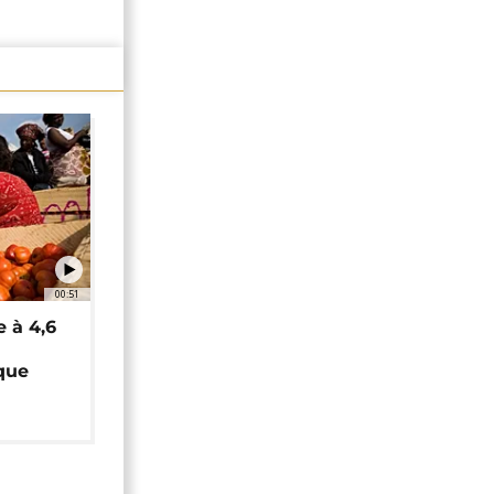
00:51
e à 4,6
que