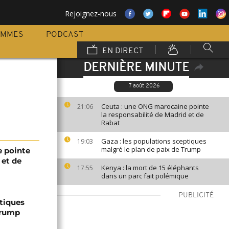
Rejoignez-nous
AMMES
PODCAST
EN DIRECT
DERNIÈRE MINUTE
7 août 2026
Ceuta : une ONG marocaine pointe
21:06
la responsabilité de Madrid et de
Rabat
Gaza : les populations sceptiques
19:03
malgré le plan de paix de Trump
 pointe
 et de
Kenya : la mort de 15 éléphants
17:55
dans un parc fait polémique
PUBLICITÉ
ptiques
Trump