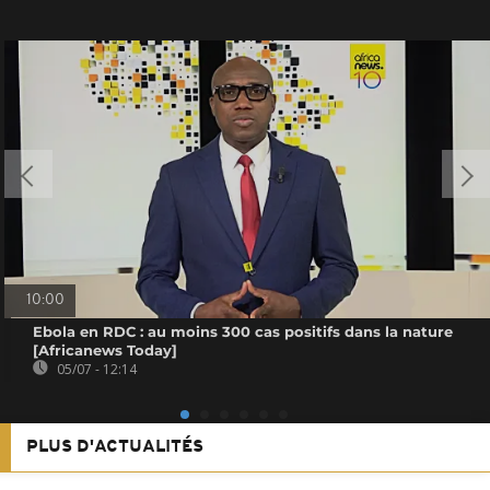
10:00
Ebola en RDC : au moins 300 cas positifs dans la nature
[Africanews Today]
05/07 - 12:14
PLUS D'ACTUALITÉS