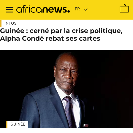
Passer
au
contenu
principal
INFOS
Guinée : cerné par la crise politique,
Alpha Condé rebat ses cartes
GUINÉE