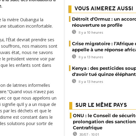
e.
VOUS AIMEREZ AUSSI
Détroit d'Ormuz : un accor
la rivière Oubangui la
réouverture se profile
ne situation inconfortable.
Il y a 10 heures
, l‘État devrait prendre ses
Crise migratoire : l’Afrique
s souffrons, nos maisons sont
appelle à une réponse afric
uvais état, nous ne savons
Il y a 13 heures
 le président vienne voir par
que les enfants sont dans
Kenya : des pesticides so
d'avoir tué quinze éléphan
Il y a 13 heures
ion de latrines informelles
taire.“Quand vous n’avez pas
 avec ce que nous appelons un
ignifie qu’il y a un risque de
SUR LE MÊME PAYS
s par les déchets et que le
ONU : le Conseil de sécurit
ludisme est constant dans le
prolongation des sanction
es solutions pour sortir de
Centrafrique
30/07 - 10:01