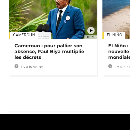
CAMEROUN
EL NIÑO
00:59
Cameroun : pour pallier son
El Niño 
absence, Paul Biya multiplie
nouvelle
les décrets
mondial
Il y a 16 heures
Il y a 14 h