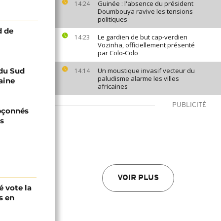
Guinée : l'absence du président
14:24
Doumbouya ravive les tensions
politiques
d de
Le gardien de but cap-verdien
14:23
Vozinha, officiellement présenté
par Colo-Colo
 du Sud
Un moustique invasif vecteur du
14:14
paludisme alarme les villes
aine
africaines
PUBLICITÉ
upçonnés
ts
VOIR PLUS
é vote la
s en