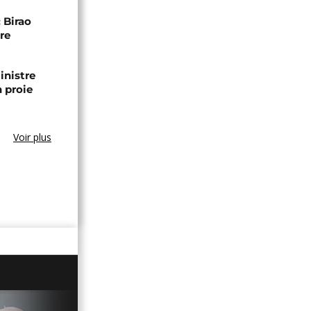
 Birao
re
inistre
n proie
Voir plus