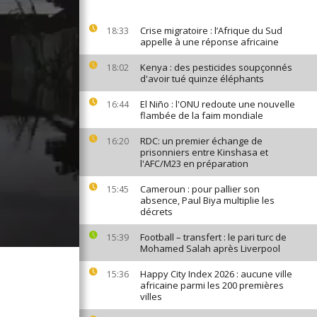
Crise migratoire : l’Afrique du Sud
18:33
appelle à une réponse africaine
Kenya : des pesticides soupçonnés
18:02
d'avoir tué quinze éléphants
El Niño : l'ONU redoute une nouvelle
16:44
flambée de la faim mondiale
RDC: un premier échange de
16:20
prisonniers entre Kinshasa et
l'AFC/M23 en préparation
Cameroun : pour pallier son
15:45
absence, Paul Biya multiplie les
décrets
Football – transfert : le pari turc de
15:39
Mohamed Salah après Liverpool
Happy City Index 2026 : aucune ville
15:36
africaine parmi les 200 premières
villes