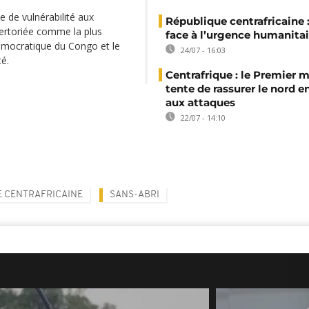
e de vulnérabilité aux
République centrafricaine :
ertoriée comme la plus
face à l’urgence humanitai
émocratique du Congo et le
24/07 - 16:03
té.
Centrafrique : le Premier m
tente de rassurer le nord e
aux attaques
22/07 - 14:10
 CENTRAFRICAINE
SANS-ABRI