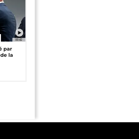
00:42
é par
de la