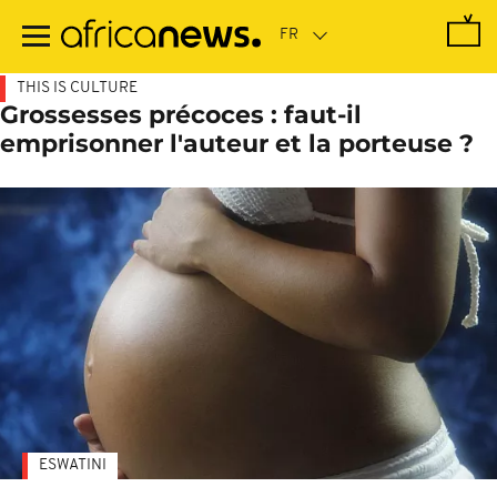
Passer
au
contenu
principal
THIS IS CULTURE
Grossesses précoces : faut-il
emprisonner l'auteur et la porteuse ?
ESWATINI