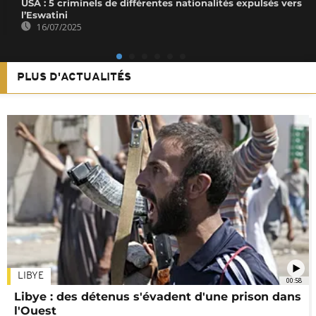
USA : 5 criminels de différentes nationalités expulsés vers
l’Eswatini
16/07/2025
PLUS D'ACTUALITÉS
LIBYE
00:58
Libye : des détenus s'évadent d'une prison dans
l'Ouest