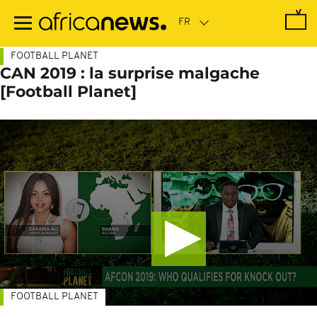
Passer
au
contenu
principal
FOOTBALL PLANET
CAN 2019 : la surprise malgache
[Football Planet]
FOOTBALL PLANET