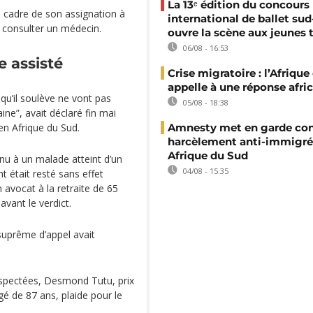
La 13ᵉ édition du concours
le cadre de son assignation à
international de ballet sud
 à consulter un médecin.
ouvre la scène aux jeunes 
06/08 - 16:53
 assisté
Crise migratoire : l’Afriqu
appelle à une réponse afri
qu’il soulève ne vont pas
05/08 - 18:38
ine”, avait déclaré fin mai
 en Afrique du Sud.
Amnesty met en garde con
harcèlement anti-immigré
Afrique du Sud
nu à un malade atteint d’un
04/08 - 15:35
t était resté sans effet
avocat à la retraite de 65
vant le verdict.
suprême d’appel avait
respectées, Desmond Tutu, prix
é de 87 ans, plaide pour le