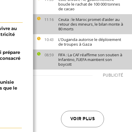
boucle le rachat de 100 000 tonnes
de cacao
Ceuta : le Maroc promet d’aider au
11:16
retour des mineurs, le bilan monte à
vivre au
80 morts
tricité
L’Ouganda autorise le déploiement
10:43
de troupes à Gaza
i prépare
FIFA : La CAF réaffirme son soutien à
08:59
 consacré
Infantino, l’UEFA maintient son
boycott
PUBLICITÉ
Tunisie
s que le
VOIR PLUS