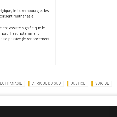
elgique, le Luxembourg et les
orisent l’euthanasie.
ment assisté signifie que le
 mort. Il est notamment
anasie passive (le renoncement
EUTHANASIE
AFRIQUE DU SUD
JUSTICE
SUICIDE