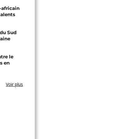
-africain
talents
e du Sud
caine
tre le
s en
Voir plus