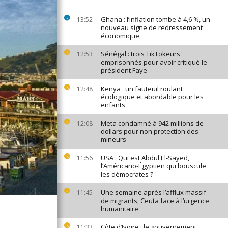
Ghana : l’inflation tombe à 4,6 %, un
13:52
nouveau signe de redressement
économique
Sénégal : trois TikTokeurs
12:53
emprisonnés pour avoir critiqué le
président Faye
Kenya : un fauteuil roulant
12:48
écologique et abordable pour les
enfants
Meta condamné à 942 millions de
12:08
dollars pour non protection des
mineurs
USA : Qui est Abdul El-Sayed,
11:56
l’Américano-Égyptien qui bouscule
les démocrates ?
Une semaine après l’afflux massif
11:45
de migrants, Ceuta face à l’urgence
humanitaire
Côte d’Ivoire : le gouvernement
11:33