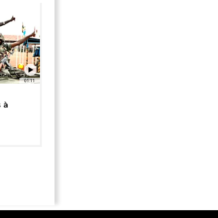
01:11
 à