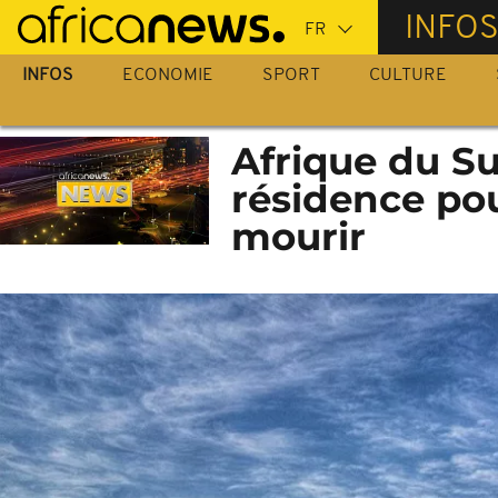
Passer
INFO
au
contenu
INFOS
ECONOMIE
SPORT
CULTURE
principal
Afrique du S
résidence pou
mourir