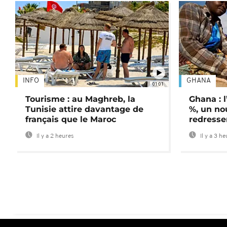
INFO
GHANA
01:01
Tourisme : au Maghreb, la
Ghana : l
Tunisie attire davantage de
%, un no
français que le Maroc
redress
Il y a 2 heures
Il y a 3 h