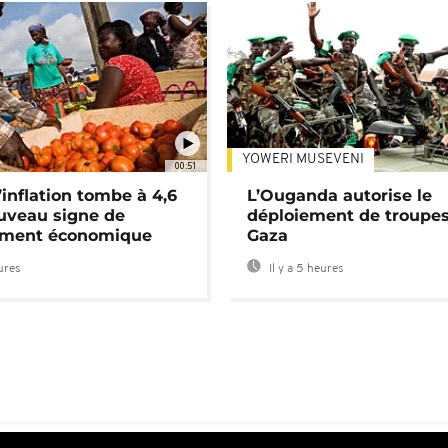
YOWERI MUSEVENI
00:51
’inflation tombe à 4,6
L’Ouganda autorise le
uveau signe de
déploiement de troupes
ement économique
Gaza
eures
Il y a 5 heures