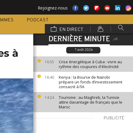
Rejoignez-nous
AMMES
PODCAST
EN DIRECT
DERNIÈRE MINUTE
es à
7 août 2026
Crise énergétique à Cuba : vivre au
16:55
rythme des coupures d'électricité
Kenya : la Bourse de Nairobi
16:40
prépare un fonds d’investissement
consacré à l’IA
Tourisme : au Maghreb, la Tunisie
14:24
attire davantage de français que le
Maroc
PUBLICITÉ