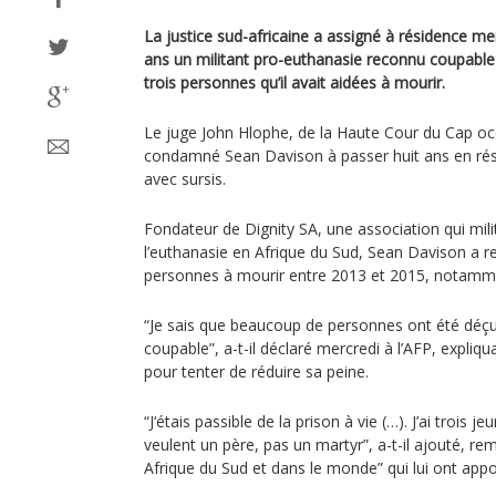
La justice sud-africaine a assigné à résidence me
ans un militant pro-euthanasie reconnu coupabl
trois personnes qu’il avait aidées à mourir.
Le juge John Hlophe, de la Haute Cour du Cap occ
condamné Sean Davison à passer huit ans en rési
avec sursis.
Fondateur de Dignity SA, une association qui milit
l’euthanasie en Afrique du Sud, Sean Davison a re
personnes à mourir entre 2013 et 2015, notamme
“Je sais que beaucoup de personnes ont été déçu
coupable”, a-t-il déclaré mercredi à l’AFP, expliqu
pour tenter de réduire sa peine.
“J‘étais passible de la prison à vie (…). J’ai trois
veulent un père, pas un martyr”, a-t-il ajouté, rem
Afrique du Sud et dans le monde” qui lui ont appo