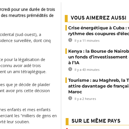
rcredi pour une durée de trois
e des meurtres prémédités de
VOUS AIMEREZ AUSSI
Crise énergétique à Cuba : 
rythme des coupures d'élec
idental (sud-ouest), a
dence surveillée, dont cinq
Il y a 11 minutes
Kenya : la Bourse de Nairob
un fonds d’investissement
e pour la légalisation de
à l’IA
connu avoir aidé trois
Il y a 43 minutes
nt un ami tétraplégique.
Tourisme : au Maghreb, la 
es que je décide de plaider
attire davantage de françai
ant avoir pris cette décision
Maroc
Il y a 2 heures
 jeunes enfants et mes enfants
erciant les “milliers de gens en
SUR LE MÊME PAYS
rté leur soutien.