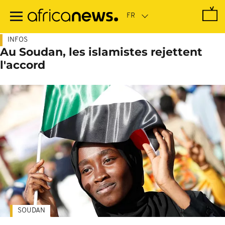
Passer
au
contenu
principal
INFOS
Au Soudan, les islamistes rejettent
l'accord
SOUDAN