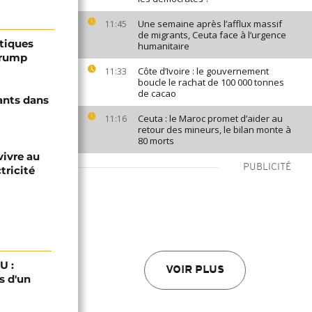
Une semaine après l’afflux massif
11:45
de migrants, Ceuta face à l’urgence
ptiques
humanitaire
Trump
Côte d’Ivoire : le gouvernement
11:33
boucle le rachat de 100 000 tonnes
de cacao
ants dans
Ceuta : le Maroc promet d’aider au
11:16
retour des mineurs, le bilan monte à
80 morts
vivre au
PUBLICITÉ
tricité
U :
VOIR PLUS
s d'un