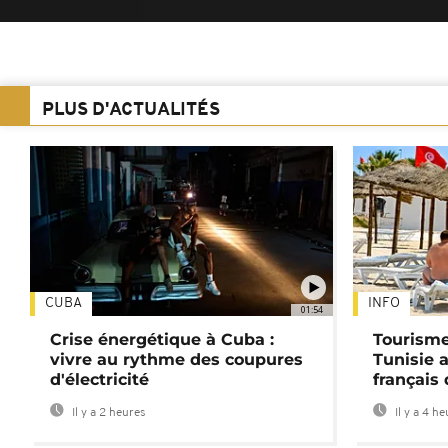
PLUS D'ACTUALITÉS
CUBA
INFO
01:54
Crise énergétique à Cuba :
Tourisme
vivre au rythme des coupures
Tunisie 
d'électricité
français
Il y a 2 heures
Il y a 4 h