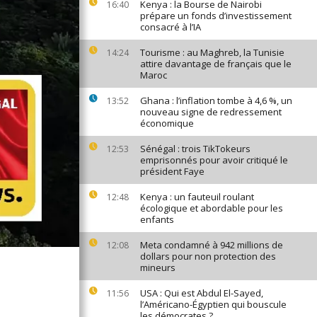
Kenya : la Bourse de Nairobi
16:40
prépare un fonds d’investissement
consacré à l’IA
Tourisme : au Maghreb, la Tunisie
14:24
attire davantage de français que le
Maroc
Ghana : l’inflation tombe à 4,6 %, un
13:52
nouveau signe de redressement
économique
Sénégal : trois TikTokeurs
12:53
emprisonnés pour avoir critiqué le
président Faye
Kenya : un fauteuil roulant
12:48
écologique et abordable pour les
enfants
Meta condamné à 942 millions de
12:08
dollars pour non protection des
mineurs
USA : Qui est Abdul El-Sayed,
11:56
l’Américano-Égyptien qui bouscule
les démocrates ?