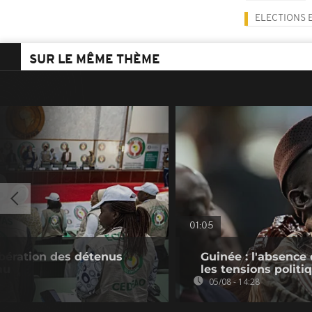
ELECTIONS 
SUR LE MÊME THÈME
01:05
bération des détenus
Guinée : l'absenc
au
les tensions politi
05/08 - 14:28