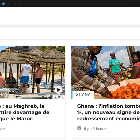
GHANA
01:01
 : au Maghreb, la
Ghana : l’inflation tomb
attire davantage de
%, un nouveau signe de
 que le Maroc
redressement économi
eures
Il y a 5 heures