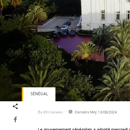
SÉNÉGAL
Dernière MAJ:
13/08/2024
By Africanews
Le gouvernement sénégalais a adopté mercredi un