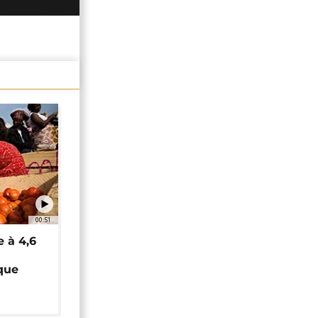
00:51
e à 4,6
que