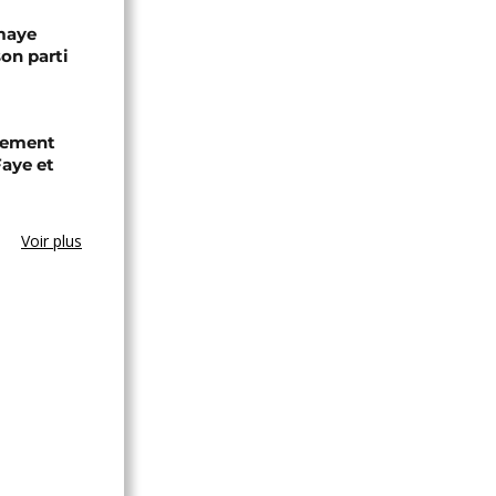
omaye
son parti
chement
aye et
Voir plus