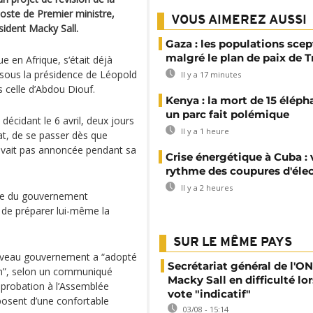
poste de Premier ministre,
VOUS AIMEREZ AUSSI
ident Macky Sall.
Gaza : les populations sce
malgré le plan de paix de 
e en Afrique, s‘était déjà
sous la présidence de Léopold
Il y a 17 minutes
 celle d’Abdou Diouf.
Kenya : la mort de 15 éléph
un parc fait polémique
décidant le 6 avril, deux jours
Il y a 1 heure
t, de se passer dès que
’avait pas annoncée pendant sa
Crise énergétique à Cuba : 
rythme des coupures d'élec
Il y a 2 heures
tête du gouvernement
de préparer lui-même la
SUR LE MÊME PAYS
ouveau gouvernement a “adopté
Secrétariat général de l'ON
ion”, selon un communiqué
Macky Sall en difficulté lor
pprobation à l’Assemblée
vote "indicatif"
isposent d’une confortable
03/08 - 15:14