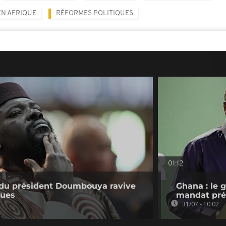
EN AFRIQUE
RÉFORMES POLITIQUES
01:12
e du président Doumbouya ravive
Ghana : le 
ques
mandat pré
31/07 - 10:02