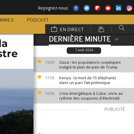
Rejoignez-nous
AMMES
PODCAST
EN DIRECT
DERNIÈRE MINUTE
la
stre
7 août 2026
Gaza : les populations sceptiques
19:03
malgré le plan de paix de Trump
Kenya : la mort de 15 éléphants
17:55
dans un parc fait polémique
Crise énergétique à Cuba : vivre au
16:55
rythme des coupures d'électricité
PUBLICITÉ