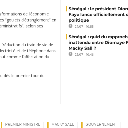
Sénégal : le président Di
ansformations de l‘économie
Faye lance officiellement 
es “goulets d‘étranglement” en
politique
ministratifs”, selon ses
27/07 - 10:55
Sénégal : quid du rappro
inattendu entre Diomaye F
“réduction du train de vie de
Macky Sall ?
lectricité et de téléphone dans
22/07 - 10:46
out comme l’affectation du
lu dès le premier tour du
PREMIER MINISTRE
MACKY SALL
GOUVERNEMENT