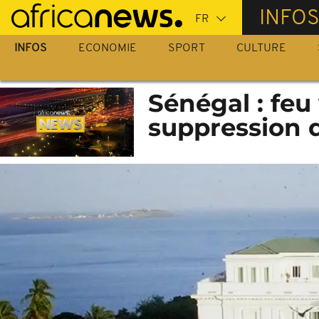
Passer
INFO
au
contenu
INFOS
ECONOMIE
SPORT
CULTURE
principal
Sénégal : feu
suppression 