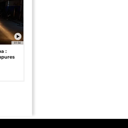
01:54
a :
upures