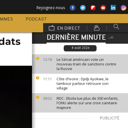
Rejoignez-nous
AMMES
PODCAST
EN DIRECT
DERNIÈRE MINUTE
dats
8 août 2026
Le Sénat américain vote un
12:18
nouveau train de sanctions contre
la Russie
Côte d'Ivoire : Djidji Ayokwe, le
11:11
tambour parleur retrouve son
village
RDC : Ebola tue plus de 300 enfants,
09:52
l'ONU alerte sur une crise sanitaire
majeure
PUBLICITÉ