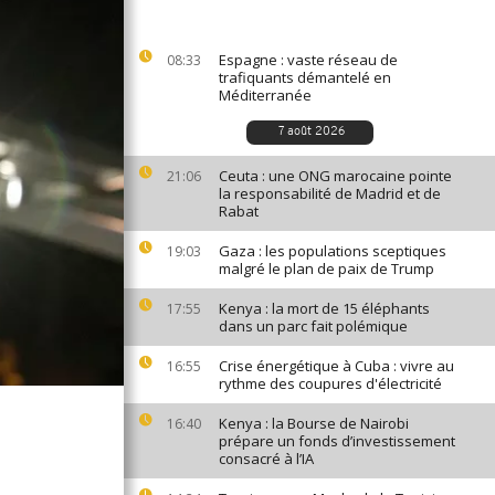
Espagne : vaste réseau de
08:33
trafiquants démantelé en
Méditerranée
7 août 2026
Ceuta : une ONG marocaine pointe
21:06
la responsabilité de Madrid et de
Rabat
Gaza : les populations sceptiques
19:03
malgré le plan de paix de Trump
Kenya : la mort de 15 éléphants
17:55
dans un parc fait polémique
Crise énergétique à Cuba : vivre au
16:55
rythme des coupures d'électricité
Kenya : la Bourse de Nairobi
16:40
prépare un fonds d’investissement
consacré à l’IA