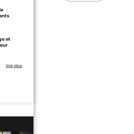
de
ants
ge et
leur
Voir plus