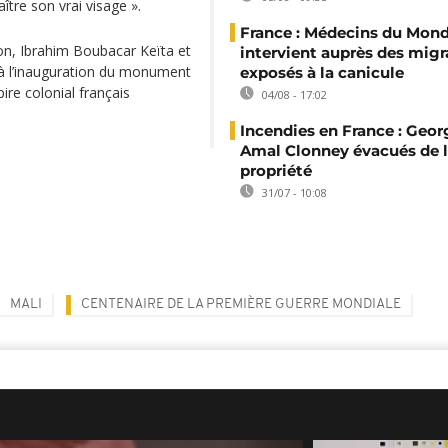
tre son vrai visage ».
France : Médecins du Mon
n, Ibrahim Boubacar Keïta et
intervient auprès des migr
 à l’inauguration du monument
exposés à la canicule
ire colonial français
04/08 - 17:02
Incendies en France : Geor
Amal Clonney évacués de 
propriété
31/07 - 10:08
MALI
CENTENAIRE DE LA PREMIÈRE GUERRE MONDIALE