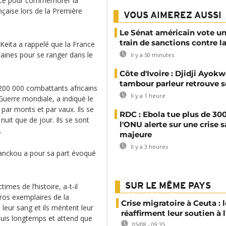
ance pour commémorer la
çaise lors de la Première
VOUS AIMEREZ AUSSI
Le Sénat américain vote u
train de sanctions contre l
 Keita a rappelé que la France
aines pour se ranger dans le
Il y a 50 minutes
Côte d'Ivoire : Djidji Ayokw
tambour parleur retrouve s
 200 000 combattants africains
Il y a 1 heure
uerre mondiale, a indiqué le
 par monts et par vaux. Ils se
RDC : Ebola tue plus de 300
nuit que de jour. Ils se sont
l'ONU alerte sur une crise s
.
majeure
Il y a 3 heures
abanckou a pour sa part évoqué
mes de l’histoire, a-t-il
SUR LE MÊME PAYS
ros exemplaires de la
Crise migratoire à Ceuta : l
 leur sang et ils méritent leur
réaffirment leur soutien à
puis longtemps et attend que
05/08 - 09:35