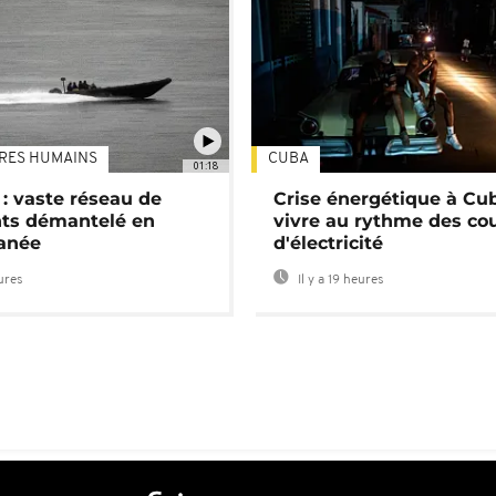
TRES HUMAINS
CUBA
01:18
: vaste réseau de
Crise énergétique à Cub
nts démantelé en
vivre au rythme des co
anée
d'électricité
eures
Il y a 19 heures