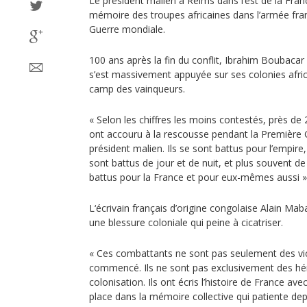
Le président malien à Reims dans l’est de la Fr
mémoire des troupes africaines dans l’armée fran
Guerre mondiale.
100 ans après la fin du conflit, Ibrahim Boubacar
s’est massivement appuyée sur ses colonies afric
camp des vainqueurs.
« Selon les chiffres les moins contestés, près de
ont accouru à la rescousse pendant la Première G
président malien. Ils se sont battus pour l’empire,
sont battus de jour et de nuit, et plus souvent de 
battus pour la France et pour eux-mêmes aussi »
L‘écrivain français d’origine congolaise Alain M
une blessure coloniale qui peine à cicatriser.
« Ces combattants ne sont pas seulement des victi
commencé. Ils ne sont pas exclusivement des hé
colonisation. Ils ont écris l’histoire de France avec
place dans la mémoire collective qui patiente de