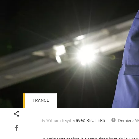
FRANCE
avec REUTERS
Dernière MA
By William Bayiha