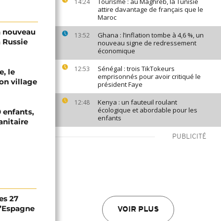
Tourisme : au Maghreb, la Tunisie
14:24
attire davantage de français que le
Maroc
n nouveau
Ghana : l’inflation tombe à 4,6 %, un
13:52
a Russie
nouveau signe de redressement
économique
Sénégal : trois TikTokeurs
12:53
e, le
emprisonnés pour avoir critiqué le
on village
président Faye
Kenya : un fauteuil roulant
12:48
écologique et abordable pour les
 enfants,
enfants
anitaire
PUBLICITÉ
es 27
 l’Espagne
VOIR PLUS