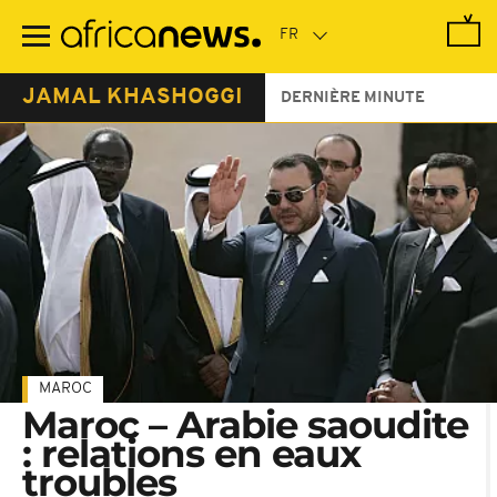
Passer
au
contenu
principal
JAMAL KHASHOGGI
DERNIÈRE MINUTE
MAROC
Maroc – Arabie saoudite
: relations en eaux
troubles