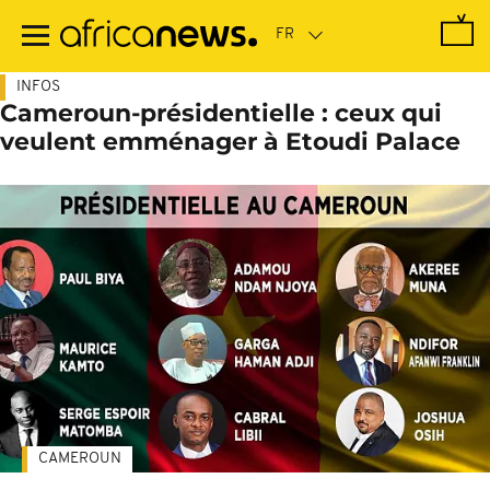
Passer
au
contenu
principal
INFOS
Cameroun-présidentielle : ceux qui
veulent emménager à Etoudi Palace
CAMEROUN