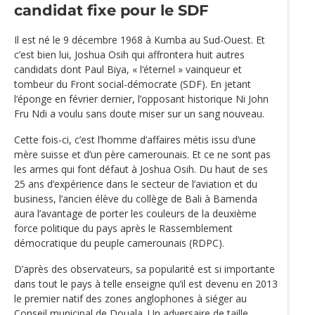
candidat fixe pour le SDF
Il est né le 9 décembre 1968 à Kumba au Sud-Ouest. Et
c’est bien lui, Joshua Osih qui affrontera huit autres
candidats dont Paul Biya, « l‘éternel » vainqueur et
tombeur du Front social-démocrate (SDF). En jetant
l‘éponge en février dernier, l’opposant historique Ni John
Fru Ndi a voulu sans doute miser sur un sang nouveau.
Cette fois-ci, c’est l’homme d’affaires métis issu d’une
mère suisse et d’un père camerounais. Et ce ne sont pas
les armes qui font défaut à Joshua Osih. Du haut de ses
25 ans d’expérience dans le secteur de l’aviation et du
business, l’ancien élève du collège de Bali à Bamenda
aura l’avantage de porter les couleurs de la deuxième
force politique du pays après le Rassemblement
démocratique du peuple camerounais (RDPC).
D’après des observateurs, sa popularité est si importante
dans tout le pays à telle enseigne qu’il est devenu en 2013
le premier natif des zones anglophones à siéger au
Conseil municipal de Douala. Un adversaire de taille