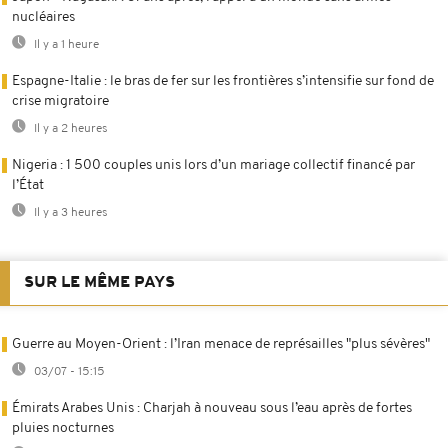
nucléaires
Il y a 1 heure
Espagne-Italie : le bras de fer sur les frontières s’intensifie sur fond de
crise migratoire
Il y a 2 heures
Nigeria : 1 500 couples unis lors d’un mariage collectif financé par
l’État
Il y a 3 heures
SUR LE MÊME PAYS
Guerre au Moyen-Orient : l’Iran menace de représailles "plus sévères"
03/07 - 15:15
Émirats Arabes Unis : Charjah à nouveau sous l’eau après de fortes
pluies nocturnes