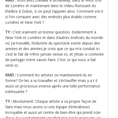
RMD :
Vous avez travaillé à Broadway, dans le West End
de Londres et maintenant dans le milieu florissant du
théâtre à Dubaï, si on peut l’appeler ainsi. Comment est-il
si l’on compare avec des endroits plus établis comme
Londres et New York ?
TY :
C’est vraiment un bonne question. Evidemment à
New York et Londres et dans d’autres endroits du monde
où j’ai travaillé, l’industrie du spectacle existe depuis des
années et des années.Je crois que ce qui m’a conduit ici
c’est le fait de n‘être jamais venue ici, et j‘étais si contente
de partager notre savoir-faire. C’est ce qui nous a fait
venir ici.
RMD :
Comment les artistes se maintiennent-ils en
forme? On les a vu travailler et s‘échauffer mais y a t il
aussi un processus inverse après une telle performance
exténuante ?
TY :
Absolument. Chaque artiste a sa propre façon de
faire mais nous avons ici une équipe d’entraîneurs
incroyable et aussi un centre de bien-être qui prend soin
d’eux, il y a notamment une thérapie par le massage, ou