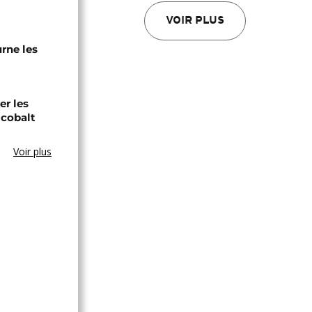
VOIR PLUS
urne les
er les
 cobalt
Voir plus