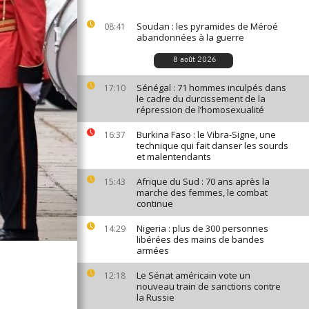
Soudan : les pyramides de Méroé
08:41
abandonnées à la guerre
8 août 2026
Sénégal : 71 hommes inculpés dans
17:10
le cadre du durcissement de la
répression de l’homosexualité
Burkina Faso : le Vibra-Signe, une
16:37
technique qui fait danser les sourds
et malentendants
Afrique du Sud : 70 ans après la
15:43
marche des femmes, le combat
continue
Nigeria : plus de 300 personnes
14:29
libérées des mains de bandes
armées
Le Sénat américain vote un
12:18
nouveau train de sanctions contre
la Russie