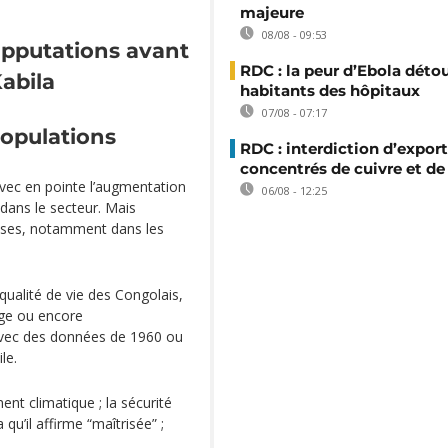
majeure
08/08 - 09:53
upputations avant
RDC : la peur d’Ebola déto
abila
habitants des hôpitaux
07/08 - 07:17
populations
RDC : interdiction d’export
concentrés de cuivre et de
avec en pointe l’augmentation
06/08 - 12:25
dans le secteur. Mais
prises, notamment dans les
 qualité de vie des Congolais,
age ou encore
 avec des données de 1960 ou
le.
ent climatique ; la sécurité
qu’il affirme “maîtrisée” ;