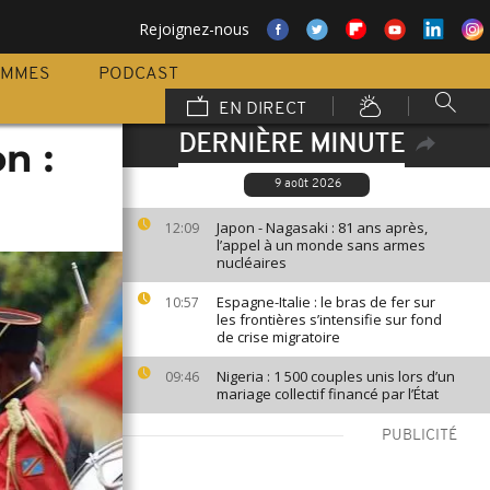
Rejoignez-nous
AMMES
PODCAST
EN DIRECT
DERNIÈRE MINUTE
n :
9 août 2026
Japon - Nagasaki : 81 ans après,
12:09
l’appel à un monde sans armes
nucléaires
Espagne-Italie : le bras de fer sur
10:57
les frontières s’intensifie sur fond
de crise migratoire
Nigeria : 1 500 couples unis lors d’un
09:46
mariage collectif financé par l’État
PUBLICITÉ