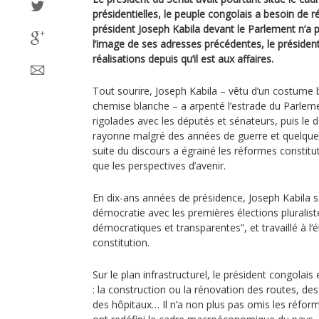
présidentielles, le peuple congolais a besoin de 
président Joseph Kabila devant le Parlement n’a
l’image de ses adresses précédentes, le présiden
réalisations depuis qu’il est aux affaires.
Tout sourire, Joseph Kabila – vêtu d’un costume 
chemise blanche – a arpenté l’estrade du Parlem
rigolades avec les députés et sénateurs, puis le 
rayonne malgré des années de guerre et quelques
suite du discours a égrainé les réformes constitu
que les perspectives d’avenir.
En dix-ans années de présidence, Joseph Kabila se 
démocratie avec les premières élections pluraliste
démocratiques et transparentes”, et travaillé à l‘
constitution.
Sur le plan infrastructurel, le président congolais
: la construction ou la rénovation des routes, de
des hôpitaux… Il n’a non plus pas omis les réfor