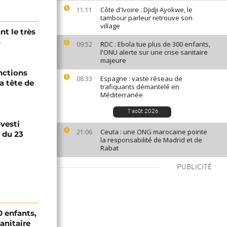
Côte d'Ivoire : Djidji Ayokwe, le
11:11
tambour parleur retrouve son
village
t le très
a
RDC : Ebola tue plus de 300 enfants,
09:52
l'ONU alerte sur une crise sanitaire
majeure
nctions
Espagne : vaste réseau de
08:33
a tête de
trafiquants démantelé en
Méditerranée
7 août 2026
vesti
Ceuta : une ONG marocaine pointe
21:06
e du 23
la responsabilité de Madrid et de
Rabat
PUBLICITÉ
0 enfants,
sanitaire