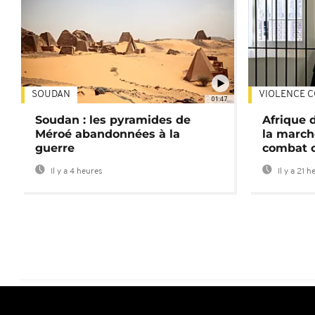
SOUDAN
VIOLENCE C
01:47
Soudan : les pyramides de
Afrique 
Méroé abandonnées à la
la march
guerre
combat 
Il y a 4 heures
Il y a 21 h