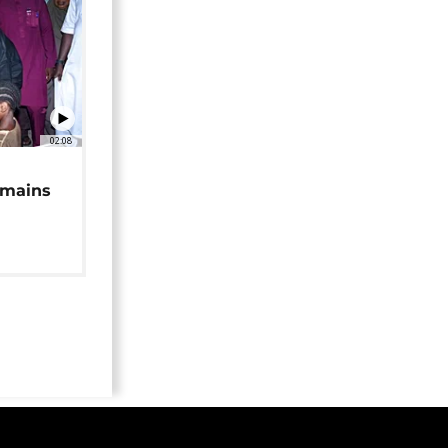
02:08
 mains