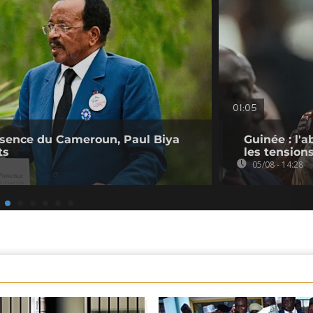
01:05
bsence du Cameroun, Paul Biya
Guinée : l'
ts
les tension
05/08 - 14:28