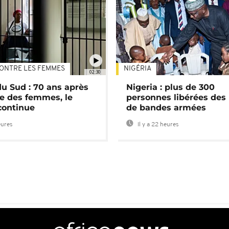
ONTRE LES FEMMES
NIGÉRIA
02:30
du Sud : 70 ans après
Nigeria : plus de 300
e des femmes, le
personnes libérées des
continue
de bandes armées
eures
Il y a 22 heures