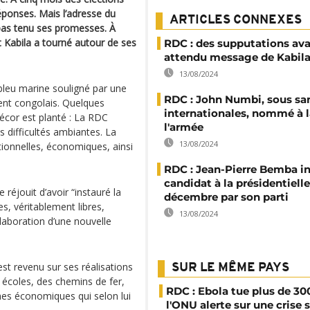
réponses. Mais l’adresse du
ARTICLES CONNEXES
 pas tenu ses promesses. À
t Kabila a tourné autour de ses
RDC : des supputations avan
attendu message de Kabil
13/08/2024
bleu marine souligné par une
RDC : John Numbi, sous sa
ent congolais. Quelques
internationales, nommé à l
décor est planté : La RDC
l'armée
 difficultés ambiantes. La
13/08/2024
tionnelles, économiques, ainsi
RDC : Jean-Pierre Bemba in
candidat à la présidentiell
réjouit d’avoir “instauré la
décembre par son parti
s, véritablement libres,
13/08/2024
élaboration d’une nouvelle
 est revenu sur ses réalisations
SUR LE MÊME PAYS
s écoles, des chemins de fer,
RDC : Ebola tue plus de 30
mes économiques qui selon lui
l'ONU alerte sur une crise 