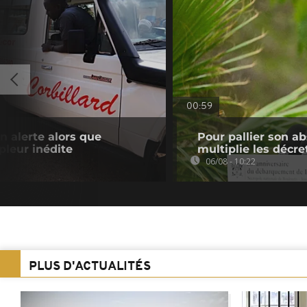
00:59
n alerte alors que
Pour pallier son a
pleur inédite
multiplie les décre
06/08 - 10:22
PLUS D'ACTUALITÉS