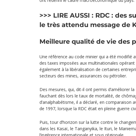
ont redéfini le cadre macroéconomique du pays.
>>> LIRE AUSSI :
RDC : des s
le très attendu message de K
Meilleure qualité de vie des 
Une référence au code minier qui a été modifié 
des taxes imposées aux multinationales opérant 
également à la libéralisation de certaines entre
secteurs des mines, assurances ou pétrolier.
Des mesures, qui, dit-il ont permis d’améliorer la
fauchant dès lors le taux de mortalité, de chôm
d’analphabétisme, il a déclaré, en comparaison
de 1997, lorsque la RDC était en pleine guerre civi
Puis, tour d’horizon sur la lutte contre le changem
dans les Kasaï, le Tanganyika, le Ituri, le Maniema 
l’ingérence internationale et sous régionale…