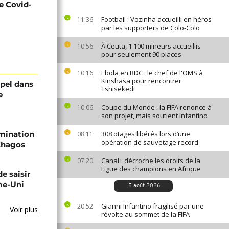
e Covid-
Football : Vozinha accueilli en héros
11:36
par les supporters de Colo-Colo
À Ceuta, 1 100 mineurs accueillis
10:56
pour seulement 90 places
Ebola en RDC : le chef de l'OMS à
10:16
Kinshasa pour rencontrer
ppel dans
Tshisekedi
e
Coupe du Monde : la FIFA renonce à
10:06
son projet, mais soutient Infantino
rmination
308 otages libérés lors d’une
08:11
opération de sauvetage record
 Chagos
Canal+ décroche les droits de la
07:20
Ligue des champions en Afrique
e saisir
me-Uni
5 août 2026
Gianni Infantino fragilisé par une
20:52
Voir plus
révolte au sommet de la FIFA