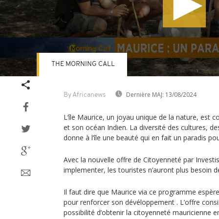
THE MORNING CALL
Volume
90%
Dernière MAJ:
13/08/2024
By Africanews
L‘île Maurice, un joyau unique de la nature, est c
et son océan Indien. La diversité des cultures, 
donne à l‘île une beauté qui en fait un paradis pou
Avec la nouvelle offre de Citoyenneté par Investis
implementer, les touristes n’auront plus besoin de
Il faut dire que Maurice via ce programme espèr
pour renforcer son dévéloppement . L’offre consis
possibilité d’obtenir la citoyenneté mauricienne 