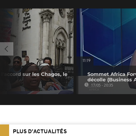
11:19
l'accord sur les Chagos, le
Sommet Africa Forw
décolle {Business A
17/05 - 20:35
PLUS D'ACTUALITÉS