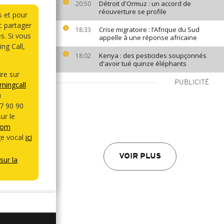
Détroit d'Ormuz : un accord de
20:50
réouverture se profile
s et pour
 partager
Crise migratoire : l’Afrique du Sud
18:33
s. Si vous
appelle à une réponse africaine
ng Call,
Kenya : des pesticides soupçonnés
18:02
d'avoir tué quinze éléphants
re sur
PUBLICITÉ
ningcall
u
7 90 90
ur le
com
e vocal
ici
VOIR PLUS
sur la