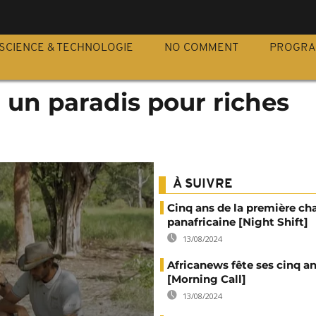
S
SCIENCE & TECHNOLOGIE
NO COMMENT
PROGR
: un paradis pour riches
À SUIVRE
Cinq ans de la première ch
panafricaine [Night Shift]
13/08/2024
Africanews fête ses cinq a
[Morning Call]
13/08/2024