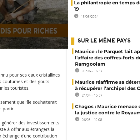
La philantropie en temps d
19
13/08/2024
SUR LE MÊME PAYS
Maurice : le Parquet fait a
l'affaire des coffres-forts d
Ramgoolam
09/06 - 16:57
onnu pour ses eaux cristallines
des coutumes et des goûts
Maurice réaffirme sa déte
r les touristes.
à récupérer l’archipel des
21/04 - 15:57
sement que l‘île souhaiterait
Chagos : Maurice menace d
 partir.
la justice contre le Royau
06/03 - 10:08
e générer des investissements
te à offrir aux étrangers la
en échange d’une contribution