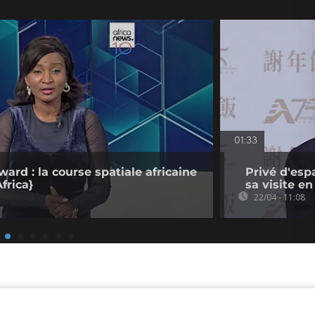
01:33
ard : la course spatiale africaine
Privé d'esp
frica}
sa visite e
22/04 - 11:08