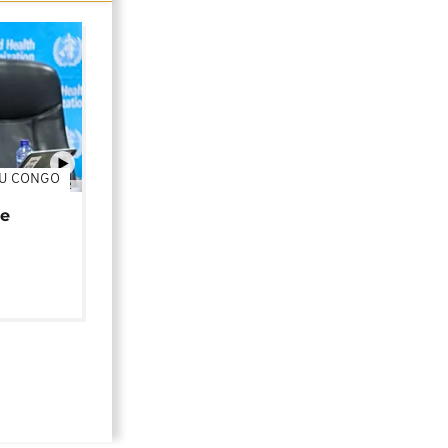
DU CONGO
01:02
de