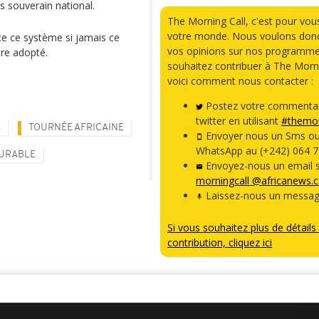
s souverain national.
The Morning Call, c'est pour vou
votre monde. Nous voulons donc
ace ce système si jamais ce
vos opinions sur nos programme
tre adopté.
souhaitez contribuer à The Morni
voici comment nous contacter :
Postez votre commentai
twitter en utilisant
#themor
E
TOURNÉE AFRICAINE
Envoyer nous un Sms o
WhatsApp au (+242) 064 7
DURABLE
Envoyez-nous un email s
morningcall @africanews.
Laissez-nous un messag
Si vous souhaitez plus de détails 
contribution, cliquez ici