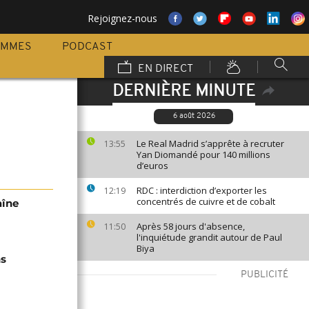
Rejoignez-nous
AMMES
PODCAST
EN DIRECT
DERNIÈRE MINUTE
6 août 2026
Le Real Madrid s’apprête à recruter
13:55
Yan Diomandé pour 140 millions
d’euros
RDC : interdiction d’exporter les
12:19
concentrés de cuivre et de cobalt
aîne
Après 58 jours d'absence,
11:50
l'inquiétude grandit autour de Paul
Biya
ns
PUBLICITÉ