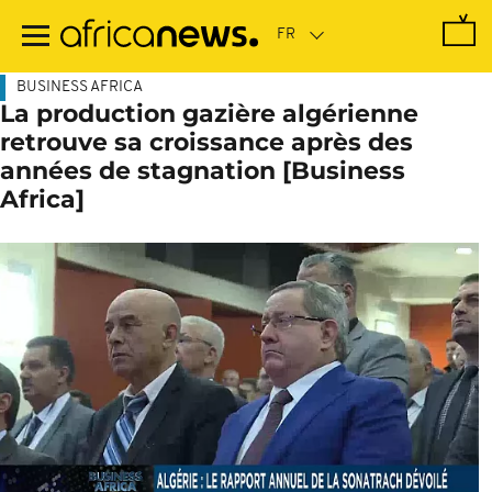
Passer
au
contenu
principal
BUSINESS AFRICA
La production gazière algérienne
retrouve sa croissance après des
années de stagnation [Business
Africa]