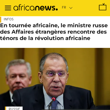
Passer
au
contenu
principal
INFOS
En tournée africaine, le ministre russe
des Affaires étrangères rencontre des
ténors de la révolution africaine
RUSSIE