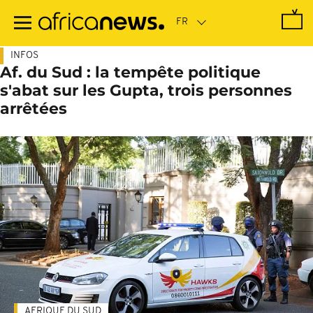
Passer
au
contenu
principal
INFOS
Af. du Sud : la tempête politique
s'abat sur les Gupta, trois personnes
arrêtées
AFRIQUE DU SUD