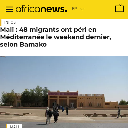
Passer
au
contenu
principal
INFOS
Mali : 48 migrants ont péri en
Méditerranée le weekend dernier,
selon Bamako
MALI