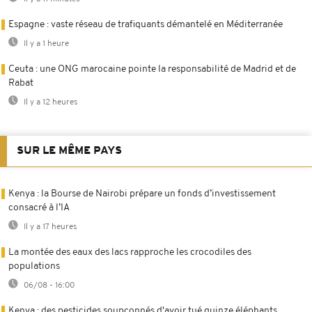
Espagne : vaste réseau de trafiquants démantelé en Méditerranée
Il y a 1 heure
Ceuta : une ONG marocaine pointe la responsabilité de Madrid et de
Rabat
Il y a 12 heures
SUR LE MÊME PAYS
Kenya : la Bourse de Nairobi prépare un fonds d’investissement
consacré à l’IA
Il y a 17 heures
La montée des eaux des lacs rapproche les crocodiles des
populations
06/08 - 16:00
Kenya : des pesticides soupçonnés d'avoir tué quinze éléphants