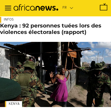
Passer
au
contenu
principal
INFOS
Kenya : 92 personnes tuées lors des
violences électorales (rapport)
KENYA