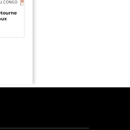
DU CONGO
01:34
étourne
aux