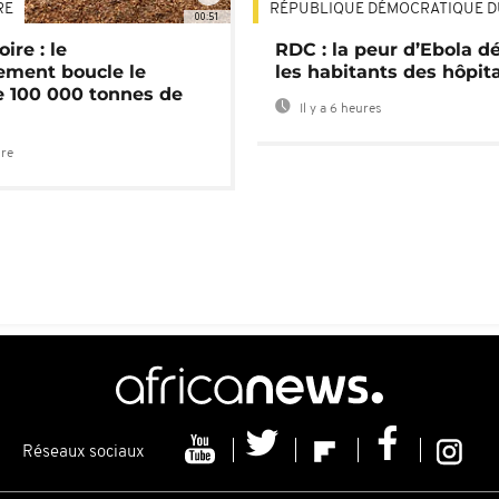
RE
RÉPUBLIQUE DÉMOCRATIQUE 
00:51
ire : le
RDC : la peur d’Ebola d
ment boucle le
les habitants des hôpit
e 100 000 tonnes de
Il y a 6 heures
ure
Réseaux sociaux