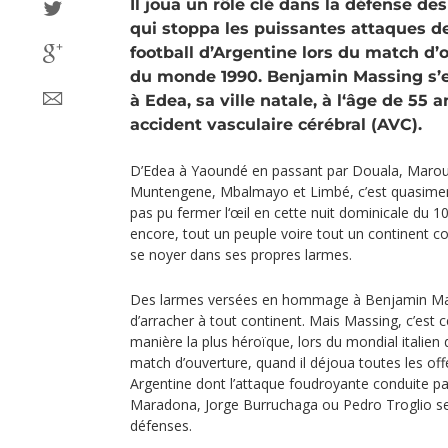
Il joua un rôle clé dans la défense d
qui stoppa les puissantes attaques de
football d’Argentine lors du match d’
du monde 1990. Benjamin Massing s’e
à Edea, sa ville natale, à l‘âge de 55 
accident vasculaire cérébral (AVC).
D’Edea à Yaoundé en passant par Douala, Maro
Muntengene, Mbalmayo et Limbé, c’est quasimen
pas pu fermer l‘œil en cette nuit dominicale du 
encore, tout un peuple voire tout un continent co
se noyer dans ses propres larmes.
Des larmes versées en hommage à Benjamin Mas
d’arracher à tout continent. Mais Massing, c’est ce
manière la plus héroïque, lors du mondial italie
match d’ouverture, quand il déjoua toutes les off
Argentine dont l’attaque foudroyante conduite pa
Maradona, Jorge Burruchaga ou Pedro Troglio sem
défenses.