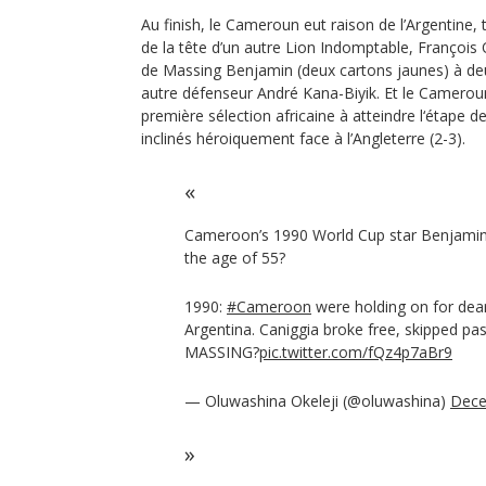
Au finish, le Cameroun eut raison de l’Argentine, 
de la tête d’un autre Lion Indomptable, François
de Massing Benjamin (deux cartons jaunes) à deux
autre défenseur André Kana-Biyik. Et le Cameroun
première sélection africaine à atteindre l‘étape des
inclinés héroiquement face à l’Angleterre (2-3).
Cameroon’s 1990 World Cup star Benjami
the age of 55?
1990:
#Cameroon
were holding on for dear 
Argentina. Caniggia broke free, skipped pa
MASSING?
pic.twitter.com/fQz4p7aBr9
— Oluwashina Okeleji (@oluwashina)
Dece