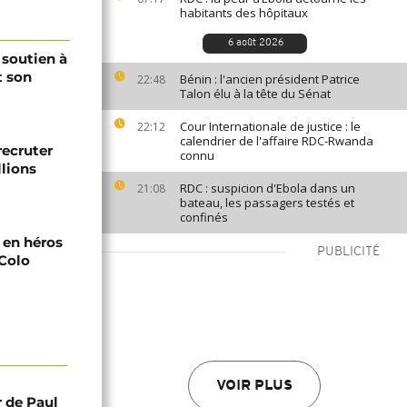
habitants des hôpitaux
6 août 2026
 soutien à
t son
Bénin : l'ancien président Patrice
22:48
Talon élu à la tête du Sénat
Cour Internationale de justice : le
22:12
calendrier de l'affaire RDC-Rwanda
recruter
connu
lions
RDC : suspicion d'Ebola dans un
21:08
bateau, les passagers testés et
confinés
i en héros
PUBLICITÉ
-Colo
VOIR PLUS
r de Paul