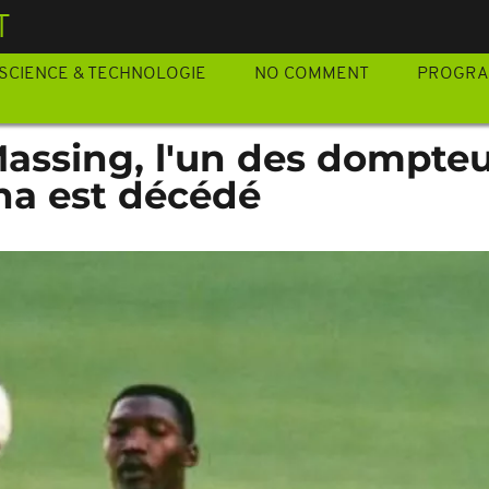
T
SCIENCE & TECHNOLOGIE
NO COMMENT
PROGR
assing, l'un des dompteu
a est décédé