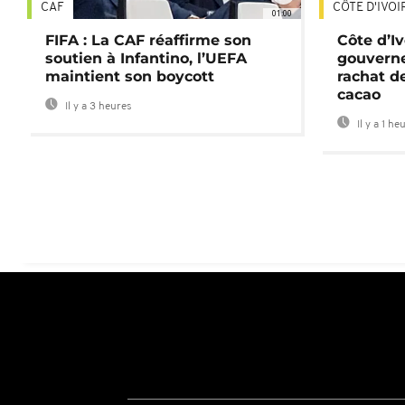
CAF
CÔTE D'IVOI
01:00
FIFA : La CAF réaffirme son
Côte d’Ivo
soutien à Infantino, l’UEFA
gouverne
maintient son boycott
rachat d
cacao
Il y a 3 heures
Il y a 1 he