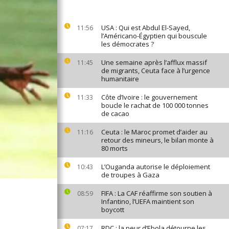
USA : Qui est Abdul El-Sayed,
11:56
l’Américano-Égyptien qui bouscule
les démocrates ?
Une semaine après l’afflux massif
11:45
de migrants, Ceuta face à l’urgence
humanitaire
Côte d’Ivoire : le gouvernement
11:33
boucle le rachat de 100 000 tonnes
de cacao
Ceuta : le Maroc promet d’aider au
11:16
retour des mineurs, le bilan monte à
80 morts
L’Ouganda autorise le déploiement
10:43
de troupes à Gaza
FIFA : La CAF réaffirme son soutien à
08:59
Infantino, l’UEFA maintient son
boycott
RDC : la peur d’Ebola détourne les
07:17