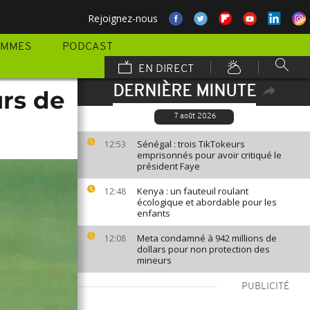
Rejoignez-nous
AMMES
PODCAST
EN DIRECT
DERNIÈRE MINUTE
rs de
7 août 2026
Sénégal : trois TikTokeurs
12:53
emprisonnés pour avoir critiqué le
président Faye
Kenya : un fauteuil roulant
12:48
écologique et abordable pour les
enfants
Meta condamné à 942 millions de
12:08
dollars pour non protection des
mineurs
PUBLICITÉ