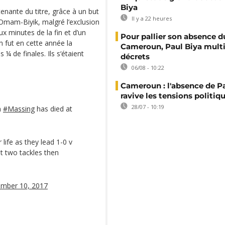
Biya
tenante du titre, grâce à un but
Il y a 22 heures
 Omam-Biyik, malgré l’exclusion
 minutes de la fin et d’un
Pour pallier son absence d
 fut en cette année la
Cameroun, Paul Biya multip
 ¼ de finales. Ils s‘étaient
décrets
06/08 - 10:22
Cameroun : l'absence de P
ravive les tensions politiq
28/07 - 10:19
n
#Massing
has died at
life as they lead 1-0 v
st two tackles then
mber 10, 2017