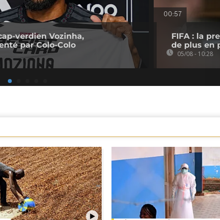
00:57
cap-verdien Vozinha,
FIFA : la p
senté par Colo-Colo
de plus en p
05/08 - 10:28