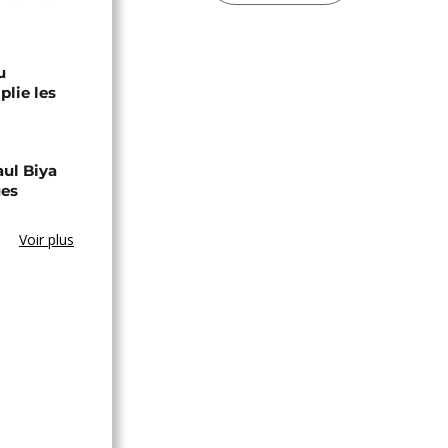
u
lie les
aul Biya
ues
Voir plus