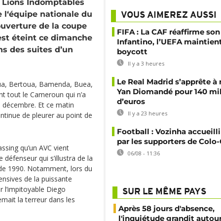
es Lions Indomptables
 l‘équipe nationale du
VOUS AIMEREZ AUSSI
ouverture de la coupe
FIFA : La CAF réaffirme son
st éteint ce dimanche
Infantino, l’UEFA maintien
ans des suites d’un
boycott
Il y a 3 heures
Le Real Madrid s’apprête à 
ua, Bertoua, Bamenda, Buea,
Yan Diomandé pour 140 mil
t tout le Cameroun qui n’a
d’euros
10 décembre. Et ce matin
Il y a 23 heures
ntinue de pleurer au point de
Football : Vozinha accueill
par les supporters de Colo
sing qu’un AVC vient
06/08 - 11:36
 défenseur qui s’illustra de la
n de 1990. Notamment, lors du
ensives de la puissante
r l’impitoyable Diego
SUR LE MÊME PAYS
ait la terreur dans les
Après 58 jours d'absence,
l'inquiétude grandit autou