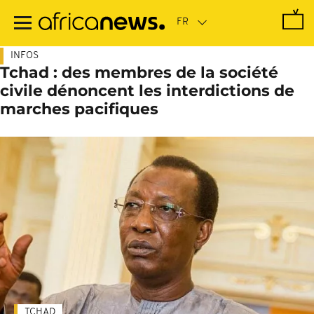
Passer
au
contenu
principal
INFOS
Tchad : des membres de la société
civile dénoncent les interdictions de
marches pacifiques
TCHAD