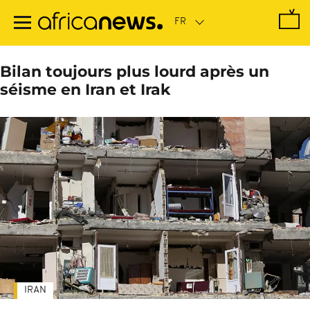
Passer
au
contenu
principal
Bilan toujours plus lourd après un
séisme en Iran et Irak
IRAN