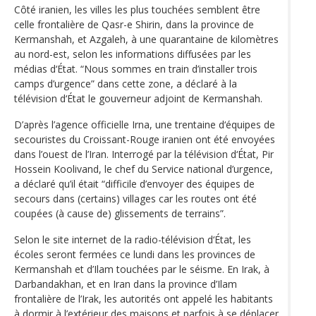
Côté iranien, les villes les plus touchées semblent être
celle frontalière de Qasr-e Shirin, dans la province de
Kermanshah, et Azgaleh, à une quarantaine de kilomètres
au nord-est, selon les informations diffusées par les
médias d‘État. “Nous sommes en train d’installer trois
camps d’urgence” dans cette zone, a déclaré à la
télévision d‘État le gouverneur adjoint de Kermanshah.
D’après l’agence officielle Irna, une trentaine d‘équipes de
secouristes du Croissant-Rouge iranien ont été envoyées
dans l’ouest de l’Iran. Interrogé par la télévision d‘État, Pir
Hossein Koolivand, le chef du Service national d’urgence,
a déclaré qu’il était “difficile d’envoyer des équipes de
secours dans (certains) villages car les routes ont été
coupées (à cause de) glissements de terrains”.
Selon le site internet de la radio-télévision d‘État, les
écoles seront fermées ce lundi dans les provinces de
Kermanshah et d’Ilam touchées par le séisme. En Irak, à
Darbandakhan, et en Iran dans la province d’Ilam
frontalière de l’Irak, les autorités ont appelé les habitants
à dormir à l’extérieur des maisons et parfois à se déplacer