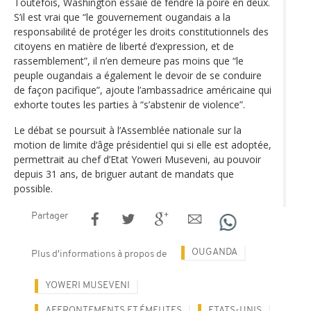
Toutefois, Washington essaie de fendre la poire en deux.
S’il est vrai que “le gouvernement ougandais a la
responsabilité de protéger les droits constitutionnels des
citoyens en matière de liberté d’expression, et de
rassemblement”, il n’en demeure pas moins que “le
peuple ougandais a également le devoir de se conduire
de façon pacifique”, ajoute l’ambassadrice américaine qui
exhorte toutes les parties à “s’abstenir de violence”.
Le débat se poursuit à l’Assemblée nationale sur la
motion de limite d‘âge présidentiel qui si elle est adoptée,
permettrait au chef d’Etat Yoweri Museveni, au pouvoir
depuis 31 ans, de briguer autant de mandats que
possible.
Partager
OUGANDA
Plus d'informations à propos de
YOWERI MUSEVENI
AFFRONTEMENTS ET ÉMEUTES
ETATS-UNIS