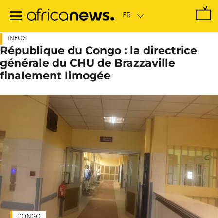
Passer
au
contenu
principal
INFOS
République du Congo : la directrice
générale du CHU de Brazzaville
finalement limogée
CONGO