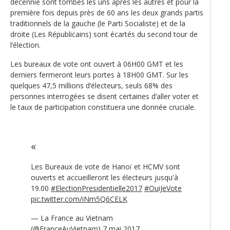
décennie sont tombés les uns après les autres et pour la
première fois depuis près de 60 ans les deux grands partis
traditionnels de la gauche (le Parti Socialiste) et de la
droite (Les Républicains) sont écartés du second tour de
l‘élection.
Les bureaux de vote ont ouvert à 06H00 GMT et les
derniers fermeront leurs portes à 18H00 GMT. Sur les
quelques 47,5 millions d‘électeurs, seuls 68% des
personnes interrogées se disent certaines d’aller voter et
le taux de participation constituera une donnée cruciale.
Les Bureaux de vote de Hanoï et HCMV sont
ouverts et accueilleront les électeurs jusqu'à
19.00
#ElectionPresidentielle2017
#OuiJeVote
pic.twitter.com/iNm5Q6CELK
— La France au Vietnam
(@FranceAuVietnam)
7 mai 2017