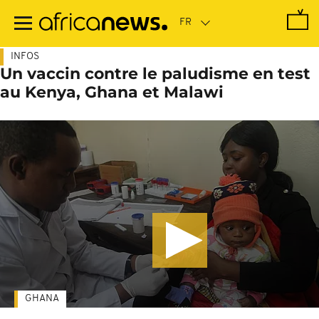
Passer
au
contenu
principal
INFOS
Un vaccin contre le paludisme en test
au Kenya, Ghana et Malawi
GHANA