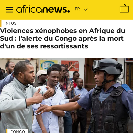
Passer
au
contenu
principal
INFOS
Violences xénophobes en Afrique du
Sud : l'alerte du Congo après la mort
d'un de ses ressortissants
CONGO