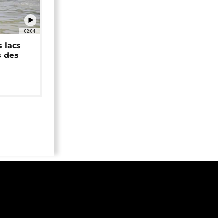
02:04
 lacs
s des