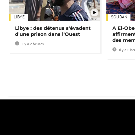
LIBYE
SOUDAN
00:58
Libye : des détenus s'évadent
A El-Obe
d'une prison dans l'Ouest
affirment
des mem
Il y a 2 heures
Il y a 2 h