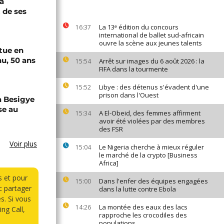
a
 de ses
La 13ᵉ édition du concours
16:37
international de ballet sud-africain
ouvre la scène aux jeunes talents
tue en
u, 50 ans
Arrêt sur images du 6 août 2026 : la
15:54
FIFA dans la tourmente
Libye : des détenus s'évadent d'une
15:52
prison dans l'Ouest
a Besigye
se au
A El-Obeid, des femmes affirment
15:34
avoir été violées par des membres
des FSR
Voir plus
Le Nigeria cherche à mieux réguler
15:04
le marché de la crypto [Business
Africa]
s et pour
Dans l'enfer des équipes engagées
15:00
 partager
dans la lutte contre Ebola
s. Si vous
La montée des eaux des lacs
14:26
ng Call,
rapproche les crocodiles des
populations