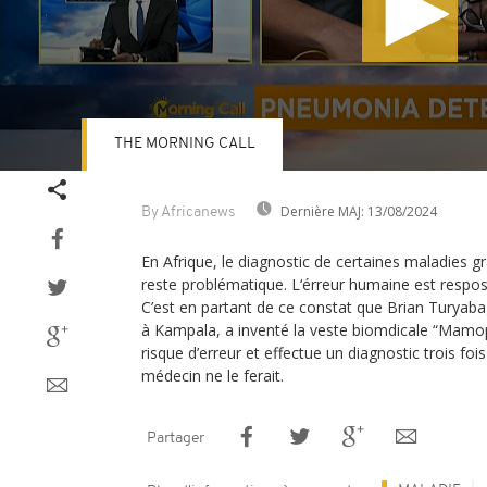
THE MORNING CALL
Volume
90%
Dernière MAJ:
13/08/2024
By Africanews
En Afrique, le diagnostic de certaines maladies
reste problématique. L‘érreur humaine est resp
C’est en partant de ce constat que Brian Turyab
à Kampala, a inventé la veste biomdicale “Mamop
risque d’erreur et effectue un diagnostic trois fo
médecin ne le ferait.
Partager