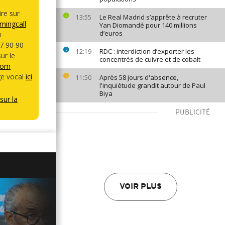
re sur
Le Real Madrid s’apprête à recruter
13:55
ningcall
Yan Diomandé pour 140 millions
d’euros
u
7 90 90
RDC : interdiction d’exporter les
12:19
ur le
concentrés de cuivre et de cobalt
com
e vocal
ici
Après 58 jours d'absence,
11:50
l'inquiétude grandit autour de Paul
Biya
sur la
PUBLICITÉ
VOIR PLUS