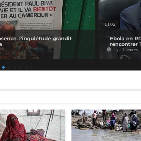
01:02
bsence, l'inquiétude grandit
Ebola en RD
a
rencontrer 
Il y a 7 heures