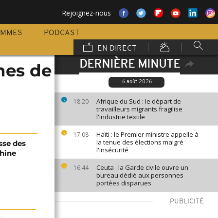
Rejoignez-nous
AMMES
PODCAST
EN DIRECT
DERNIÈRE MINUTE
gnes de
6 août 2026
Afrique du Sud : le départ de
18:20
travailleurs migrants fragilise
l'industrie textile
Haïti : le Premier ministre appelle à
17:08
la tenue des élections malgré
sse des
l'insécurité
Chine
Ceuta : la Garde civile ouvre un
16:44
bureau dédié aux personnes
portées disparues
PUBLICITÉ