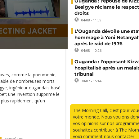
Ouganda : l'épouse de Kizz
Besigye réclame le respect
droits
04/08 - 11:39
L’Ouganda dévoile une sta
hommage à Yoni Netanyah
après le raid de 1976
04/08 - 10:26
Ouganda : l'opposant Kizz
hospitalisé après un malai
tribunal
 graves, comme la pneumonie,
osable de nombreuses morts.
30/07 - 15:44
agye, ingénieur ougandais basé
e”; une invention supprime le
is plus rapidement qu’un
The Morning Call, c'est pour vou
votre monde. Nous voulons donc
vos opinions sur nos programme
souhaitez contribuer à The Morni
voici comment nous contacter :