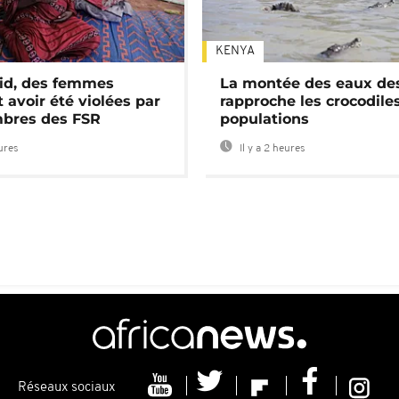
KENYA
id, des femmes
La montée des eaux des
 avoir été violées par
rapproche les crocodile
bres des FSR
populations
eures
Il y a 2 heures
Réseaux sociaux