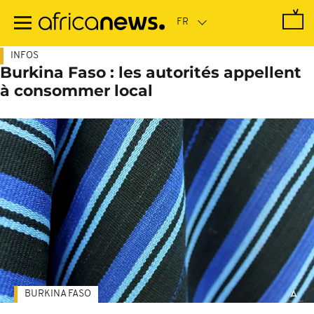
Passer
au
contenu
principal
INFOS
Burkina Faso : les autorités appellent
à consommer local
BURKINA FASO