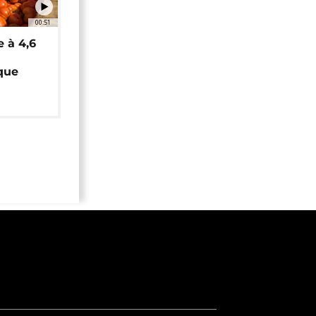
00:51
e à 4,6
que