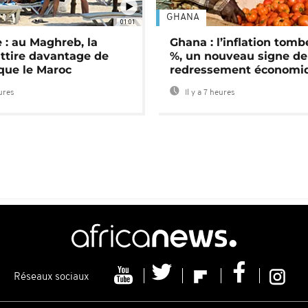
GHANA
01:01
 : au Maghreb, la
Ghana : l’inflation tomb
attire davantage de
%, un nouveau signe de
 que le Maroc
redressement économi
eures
Il y a 7 heures
Réseaux sociaux