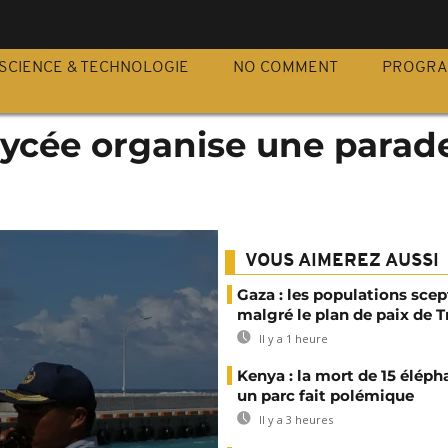
S
SCIENCE & TECHNOLOGIE
NO COMMENT
PROGR
lycée organise une parad
VOUS AIMEREZ AUSSI
Gaza : les populations sce
malgré le plan de paix de 
Il y a 1 heure
Kenya : la mort de 15 éléph
un parc fait polémique
Il y a 3 heures