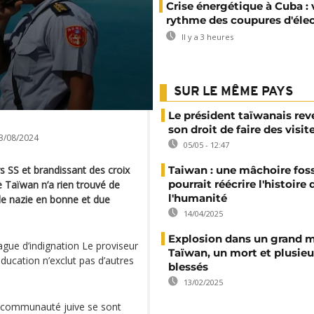
Crise énergétique à Cuba : 
rythme des coupures d'élec
Il y a 3 heures
SUR LE MÊME PAYS
Le président taïwanais re
son droit de faire des visit
3/08/2024
05/05 - 12:47
s SS et brandissant des croix
Taiwan : une mâchoire foss
pourrait réécrire l'histoire 
 Taïwan n’a rien trouvé de
l'humanité
de nazie en bonne et due
14/04/2025
Explosion dans un grand 
ague d’indignation Le proviseur
Taïwan, un mort et plusieu
éducation n’exclut pas d’autres
blessés
13/02/2025
a communauté juive se sont