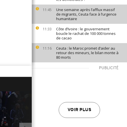
Une semaine après l’afflux massif
11:45
de migrants, Ceuta face à l’urgence
humanitaire
Côte d’Ivoire : le gouvernement
11:33
boucle le rachat de 100 000 tonnes
de cacao
Ceuta : le Maroc promet d’aider au
11:16
retour des mineurs, le bilan monte à
80 morts
PUBLICITÉ
VOIR PLUS