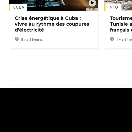
CUBA
INFO
01:54
Crise énergétique à Cuba :
Tourisme
vivre au rythme des coupures
Tunisie 
d'électricité
français
Il y a 3 heures
Il y a 6 h