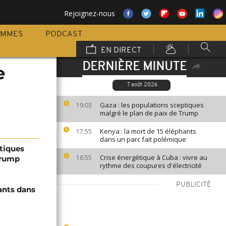
Rejoignez-nous
AMMES
PODCAST
EN DIRECT
DERNIÈRE MINUTE
e
7 août 2026
Gaza : les populations sceptiques
19:03
malgré le plan de paix de Trump
Kenya : la mort de 15 éléphants
17:55
dans un parc fait polémique
ptiques
Crise énergétique à Cuba : vivre au
16:55
Trump
rythme des coupures d'électricité
PUBLICITÉ
ants dans