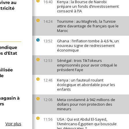
Kenya : la Bourse de Nairobi
16:40
vivre au
prépare un fonds d’investissement
tricité
consacré à l’IA
Tourisme : au Maghreb, la Tunisie
14:24
attire davantage de français que le
Maroc
Ghana : l’inflation tombe à 4,6 %, un
13:52
nouveau signe de redressement
vendique
économique
es d'Etat
Sénégal : trois TikTokeurs
12:53
emprisonnés pour avoir critiqué le
ilisée
président Faye
de
Kenya : un fauteuil roulant
12:48
écologique et abordable pour les
enfants
magasin à
Meta condamné à 942 millions de
12:08
rs
dollars pour non protection des
mineurs
USA : Qui est Abdul El-Sayed,
11:56
Voir plus
l’Américano-Égyptien qui bouscule
les démocrates ?