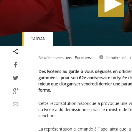
TAÏWAN
Volume
90%
avec Euronews
Dernière MAJ:
1
By Africanews
Des lycéens au garde-à-vous déguisés en officier
gammées : pour son 62e anniversaire un lycée de
mieux que d’organiser vendredi dernier une para
forme.
Cette reconstitution historique a provoqué une v
du lycée a dû démissionner mais le ministre de l‘
sanctions.
La représentation allemande à Tapei ainsi que l