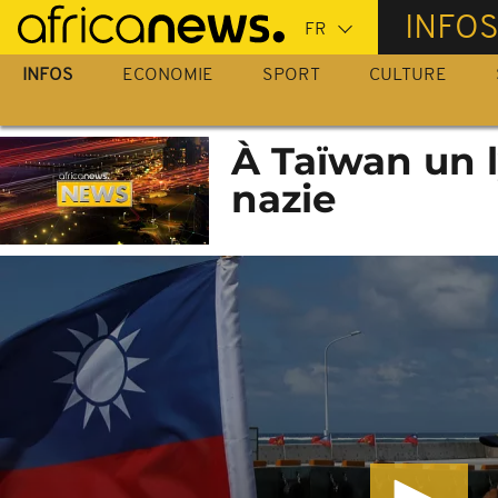
Passer
INFO
au
contenu
INFOS
ECONOMIE
SPORT
CULTURE
principal
À Taïwan un 
nazie