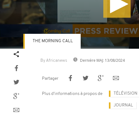
THE MORNING CALL
Volume
90%
Dernière MAJ:
13/08/2024
By Africanews
Partager
TÉLÉVISION
Plus d'informations à propos de
JOURNAL