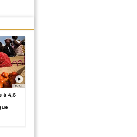
00:51
e à 4,6
que