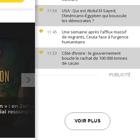
USA : Qui est Abdul El-Sayed,
11:56
l’Américano-Égyptien qui bouscule
les démocrates ?
Une semaine après l’afflux massif
11:45
de migrants, Ceuta face à l’urgence
humanitaire
Côte d’Ivoire : le gouvernement
11:33
boucle le rachat de 100 000 tonnes
de cacao
PUBLICITÉ
01:00
n » : en Jamaïque, les fantômes du
Burk
ial ressurgissent
fran
31/0
VOIR PLUS