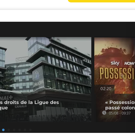
02:20
s droits de la Ligue des
« Possessio
que
passé colon
05/08 - 09:37