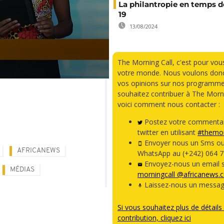
La philantropie en temps d
19
13/08/2024
The Morning Call, c'est pour vou
votre monde. Nous voulons donc
vos opinions sur nos programme
souhaitez contribuer à The Morni
voici comment nous contacter :
Postez votre commentai
twitter en utilisant
#themor
Envoyer nous un Sms o
AFRICANEWS
WhatsApp au (+242) 064 7
Envoyez-nous un email s
MÉDIAS
morningcall @africanews.
Laissez-nous un messag
Si vous souhaitez plus de détails 
contribution, cliquez ici