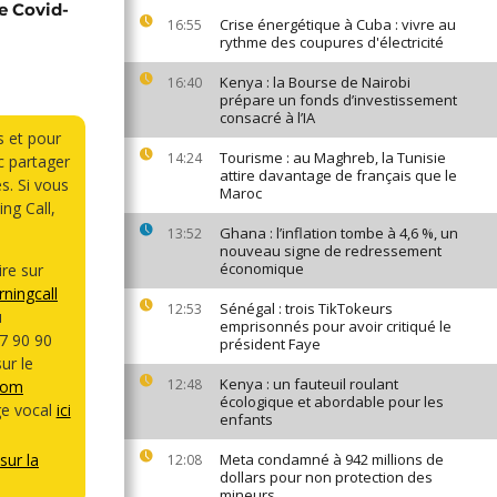
e Covid-
Crise énergétique à Cuba : vivre au
16:55
rythme des coupures d'électricité
Kenya : la Bourse de Nairobi
16:40
prépare un fonds d’investissement
consacré à l’IA
s et pour
Tourisme : au Maghreb, la Tunisie
14:24
 partager
attire davantage de français que le
s. Si vous
Maroc
ng Call,
Ghana : l’inflation tombe à 4,6 %, un
13:52
nouveau signe de redressement
économique
re sur
ningcall
Sénégal : trois TikTokeurs
12:53
u
emprisonnés pour avoir critiqué le
7 90 90
président Faye
ur le
Kenya : un fauteuil roulant
12:48
com
écologique et abordable pour les
e vocal
ici
enfants
sur la
Meta condamné à 942 millions de
12:08
dollars pour non protection des
mineurs