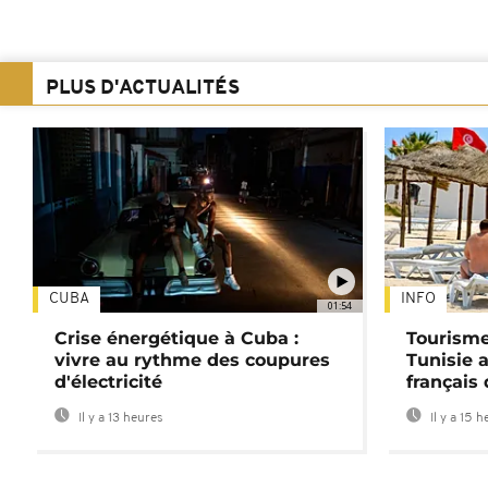
PLUS D'ACTUALITÉS
CUBA
INFO
01:54
Crise énergétique à Cuba :
Tourisme
vivre au rythme des coupures
Tunisie 
d'électricité
français
Il y a 13 heures
Il y a 15 