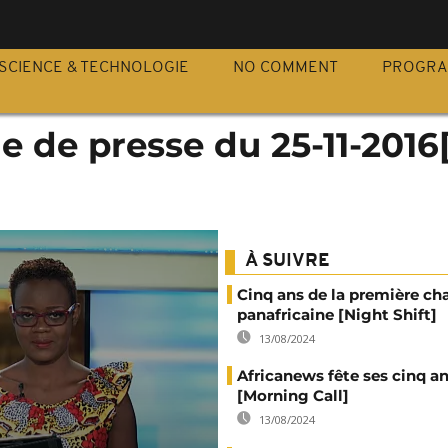
S
SCIENCE & TECHNOLOGIE
NO COMMENT
PROGR
ue de presse du 25-11-2016
À SUIVRE
Cinq ans de la première ch
panafricaine [Night Shift]
13/08/2024
Africanews fête ses cinq a
[Morning Call]
13/08/2024