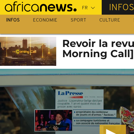
Passer
INFO
au
contenu
INFOS
ECONOMIE
SPORT
CULTURE
principal
Revoir la rev
Morning Call]