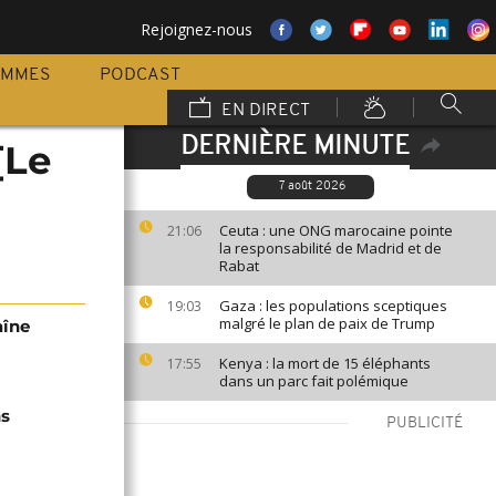
Rejoignez-nous
AMMES
PODCAST
EN DIRECT
DERNIÈRE MINUTE
[Le
7 août 2026
Ceuta : une ONG marocaine pointe
21:06
la responsabilité de Madrid et de
Rabat
Gaza : les populations sceptiques
19:03
malgré le plan de paix de Trump
aîne
Kenya : la mort de 15 éléphants
17:55
dans un parc fait polémique
ns
PUBLICITÉ