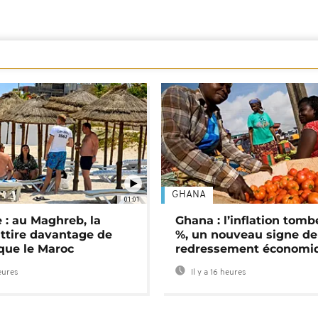
GHANA
01:01
 : au Maghreb, la
Ghana : l’inflation tomb
attire davantage de
%, un nouveau signe de
 que le Maroc
redressement économi
heures
Il y a 16 heures