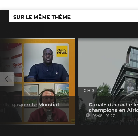
SUR LE MÊME THÈME
01:03
-elle gagner le Mondial
Canal+ décroche le
es]
champions en Afri
06/08 - 07:27