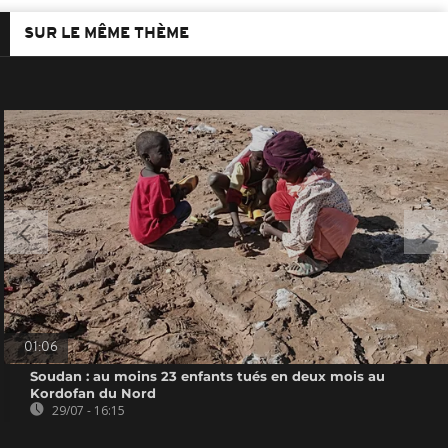
SUR LE MÊME THÈME
01:06
Soudan : au moins 23 enfants tués en deux mois au
Kordofan du Nord
29/07 - 16:15