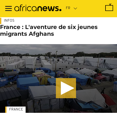
Passer
au
contenu
principal
INFOS
France : L'aventure de six jeunes
migrants Afghans
FRANCE