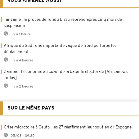
VOUS AIMEREZ AUSSI
Tanzanie : le procès de Tundu Lissu reprend après cinq mois de
suspension
Il y a 1 heure
Afrique du Sud : une importante vague de froid perturbe les
déplacements
Il y a 4 heures
Zambie : l'économie au cœur de la bataille électorale [Africanews
Today]
Il y a 2 heures
SUR LE MÊME PAYS
Crise migratoire à Ceuta : les 27 réaffirment leur soutien à l’Espagne
05/08 - 09:35