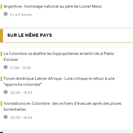
Argentine : hommage national au père de Lionel Messi
Il y a 2 heures
SUR LE MÊME PAYS
La Colombie va abattre les hippopotames errants liés à Pablo
Escobar
17/04 - 12:28
Forum Amérique Latine-Afrique : Lula critique le retour à une
"approche coloniale"
23/03 - 15:53
Inondations en Colombie : des milliers d’évacués après des pluies
torrentielles
20/03 - 14:54