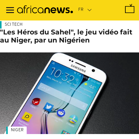
Passer
au
contenu
principal
SCI TECH
"Les Héros du Sahel", le jeu vidéo fait
au Niger, par un Nigérien
NIGER