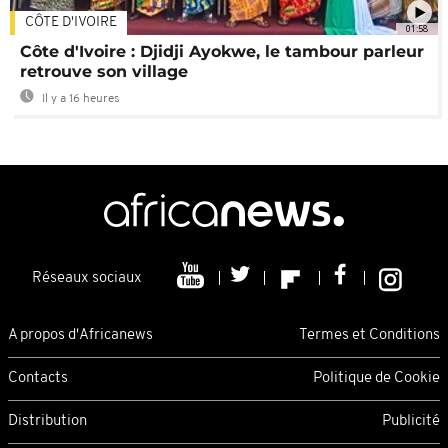
CÔTE D'IVOIRE
01:58
Côte d'Ivoire : Djidji Ayokwe, le tambour parleur
retrouve son village
Il y a 16 heures
Réseaux sociaux
A propos d'Africanews
Termes et Conditions
Contacts
Politique de Cookie
Distribution
Publicité