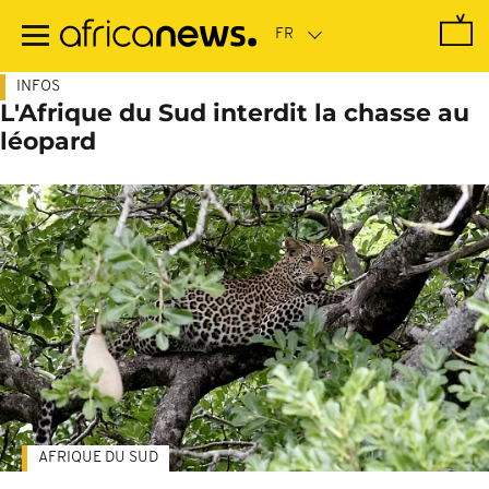
Passer
au
contenu
principal
INFOS
L'Afrique du Sud interdit la chasse au
léopard
AFRIQUE DU SUD