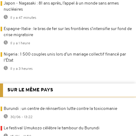
Japon - Nagasaki : 81 ans après, l’appel à un monde sans armes
nucléaires
Il y a 47 minutes
Espagne-Italie : le bras de fer sur les frontières s’intensifie sur fond de
crise migratoire
Il y a 1 heure
Nigeria : 1 500 couples unis lors d’un mariage collectif financé par
l’État
Il y a 3 heures
SUR LE MÊME PAYS
Burundi : un centre de réinsertion lutte contre la toxicomanie
30/06 - 13:22
Le festival Umukozo célèbre le tambour du Burundi