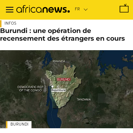
Passer
au
contenu
principal
INFOS
Burundi : une opération de
recensement des étrangers en cours
BURUNDI