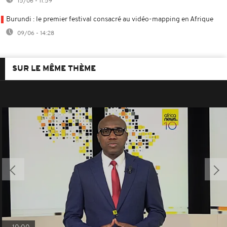
15/06 - 11:59
Burundi : le premier festival consacré au vidéo-mapping en Afrique
09/06 - 14:28
SUR LE MÊME THÈME